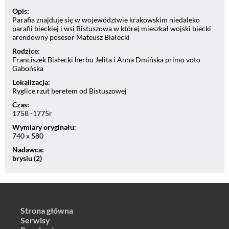
Opis:
Parafia znajduje się w województwie krakowskim niedaleko
parafii bieckiej i wsi Bistuszowa w której mieszkał wojski biecki
arendowny posesor Mateusz Białecki
Rodzice:
Franciszek Białecki herbu Jelita i Anna Dmińska primo voto
Gabońska
Lokalizacja:
Ryglice rzut beretem od Bistuszowej
Czas:
1758 -1775r
Wymiary oryginału:
740 x 580
Nadawca:
brysiu (2)
Strona główna
Serwisy