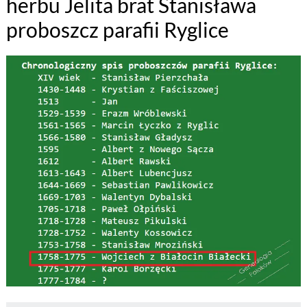
herbu Jelita brat Stanisława
proboszcz parafii Ryglice