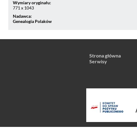
Wymiary oryginału:
771 x 1043
Nadawca:
Genealogia Polaków
Strona główna
Serwisy