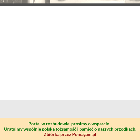
Portal w rozbudowie, prosimy o wsparcie.
Uratujmy wspólnie polską tożsamość i pamięć o naszych przodkach.
Zbiórka przez Pomagam.pl