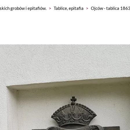
skich grobów i epitafiów.
>
Tablice, epitafia
>
Ojców - tablica 186