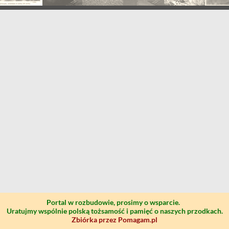
Portal w rozbudowie, prosimy o wsparcie.
Uratujmy wspólnie polską tożsamość i pamięć o naszych przodkach.
Zbiórka przez Pomagam.pl