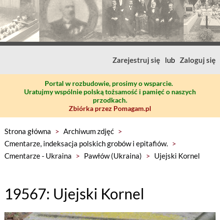
Zarejestruj się
lub
Zaloguj się
Portal w rozbudowie, prosimy o wsparcie.
Uratujmy wspólnie polską tożsamość i pamięć o naszych
przodkach.
Zbiórka przez Pomagam.pl
Strona główna
>
Archiwum zdjęć
>
Cmentarze, indeksacja polskich grobów i epitafiów.
>
Cmentarze - Ukraina
>
Pawłów (Ukraina)
>
Ujejski Kornel
19567: Ujejski Kornel