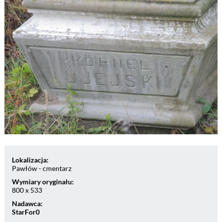
Lokalizacja:
Pawłów - cmentarz
Wymiary oryginału:
800 x 533
Nadawca:
StarFor0