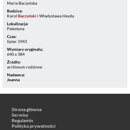
Maria Baczyńska
Rodzice:
Karol
Baczyński
i Władysława Heyda
Lokalizacja:
Palestyna
Czas:
lipiec 1943
Wymiary oryginału:
640 x 384
Źródło:
archiwum rodzinne
Nadawca:
Joanna
Strona główna
Serwisy
Regulamin
Polityka prywatności