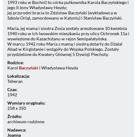
1993 roku w Bochni) to córka pułkownika Karola Baczyńskiego i
jego II żony Władysławy Heydy;
jej przyrodni bracia to Zdzisław Baczyński (wykładowca w
Szkole Orląt, zamordowany w Katyniu) i Stanisław Baczyński.
Maria, jej mama i siostra Zosia zostały aresztowane 10 kwietnia
1940 roku w ich lwowskim mieszkaniu przy ulicy Ochronek 11a i
wywiezione do Kazachstanu w rejon Semipałatyńska.
W marcu 1942 roku Maria z mamą i siostrą dotarły do Dżalal
Abad w Kirgistanie i wstąpiły do Wojska Polskiego. Zostały
przydzielone do Kwatery Głównej 5 Dywizji Piechoty.
Rodzice:
Karol
Baczyński
i Władysława Heyda
Lokalizacja:
Teheran
Czas:
1942
Wymiary oryginału:
258 x 350
Źródło:
archiwum rodzinne
Nadawca:
Joanna