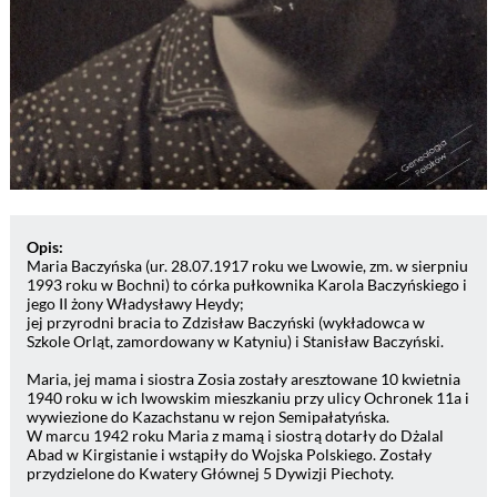
Opis:
Maria Baczyńska (ur. 28.07.1917 roku we Lwowie, zm. w sierpniu
1993 roku w Bochni) to córka pułkownika Karola Baczyńskiego i
jego II żony Władysławy Heydy;
jej przyrodni bracia to Zdzisław Baczyński (wykładowca w
Szkole Orląt, zamordowany w Katyniu) i Stanisław Baczyński.
Maria, jej mama i siostra Zosia zostały aresztowane 10 kwietnia
1940 roku w ich lwowskim mieszkaniu przy ulicy Ochronek 11a i
wywiezione do Kazachstanu w rejon Semipałatyńska.
W marcu 1942 roku Maria z mamą i siostrą dotarły do Dżalal
Abad w Kirgistanie i wstąpiły do Wojska Polskiego. Zostały
przydzielone do Kwatery Głównej 5 Dywizji Piechoty.