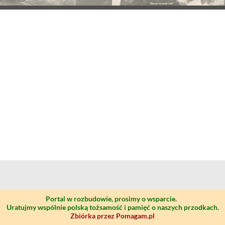
Portal w rozbudowie, prosimy o wsparcie.
Uratujmy wspólnie polską tożsamość i pamięć o naszych przodkach.
Zbiórka przez Pomagam.pl