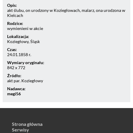
Opis:
akt ślubu, on urodzony w Koziegłowach, malarz, ona urodzona w
Kielcach
Rodzice:
wymienieni w akcie
Lokalizacja:
Koziegłowy, Śląsk
Czas:
24.01.1858 r.
Wymiary oryginału:
842 x 772
Źródło:
akt par. Koziegłowy
Nadawca:
megi56
Strona główna
Serwisy