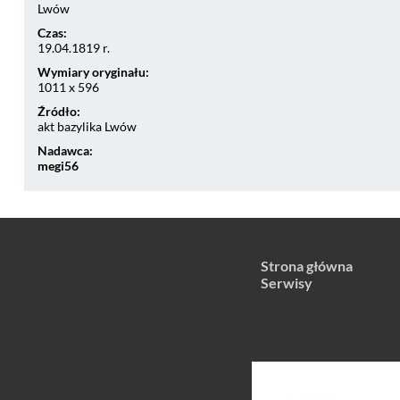
Lwów
Czas:
19.04.1819 r.
Wymiary oryginału:
1011 x 596
Źródło:
akt bazylika Lwów
Nadawca:
megi56
Strona główna
Serwisy