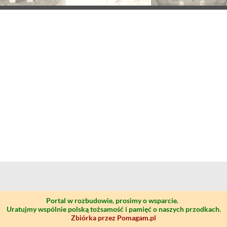
Portal w rozbudowie, prosimy o wsparcie.
Uratujmy wspólnie polską tożsamość i pamięć o naszych przodkach.
Zbiórka przez Pomagam.pl