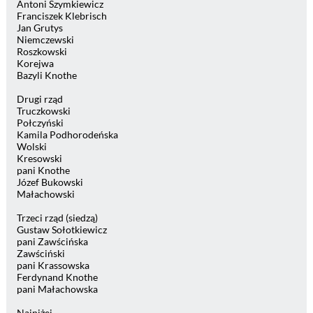
Antoni Szymkiewicz
Franciszek Klebrisch
Jan Grutys
Niemczewski
Roszkowski
Korejwa
Bazyli Knothe
Drugi rząd
Truczkowski
Połczyński
Kamila Podhorodeńska
Wolski
Kresowski
pani Knothe
Józef Bukowski
Małachowski
Trzeci rząd (siedzą)
Gustaw Sołotkiewicz
pani Zawścińska
Zawściński
pani Krassowska
Ferdynand Knothe
pani Małachowska
Najniżej