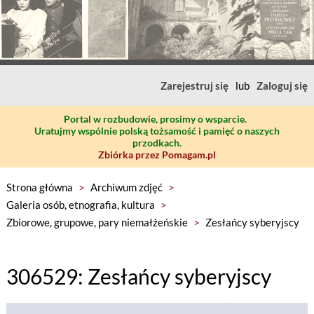
Zarejestruj się
lub
Zaloguj się
Portal w rozbudowie, prosimy o wsparcie.
Uratujmy wspólnie polską tożsamość i pamięć o naszych
przodkach.
Zbiórka przez Pomagam.pl
Strona główna
>
Archiwum zdjęć
>
Galeria osób, etnografia, kultura
>
Zbiorowe, grupowe, pary niemałżeńskie
>
Zesłańcy syberyjscy
306529: Zesłańcy syberyjscy