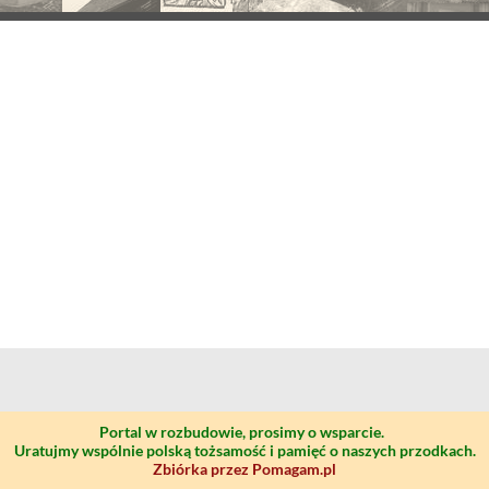
Portal w rozbudowie, prosimy o wsparcie.
Uratujmy wspólnie polską tożsamość i pamięć o naszych przodkach.
Zbiórka przez Pomagam.pl