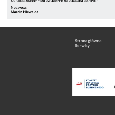
Kolekcja Joanny Piotrowskiej/FB (przekazana do ANK)
Nadawca:
Marcin Niewalda
Strona główna
Serwisy