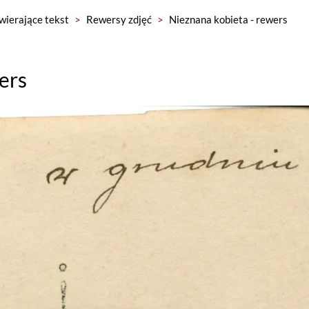
wierające tekst
>
Rewersy zdjęć
>
Nieznana kobieta - rewers
ers