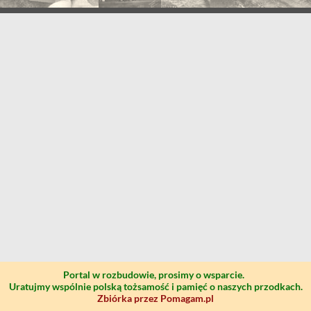
Portal w rozbudowie, prosimy o wsparcie.
Uratujmy wspólnie polską tożsamość i pamięć o naszych przodkach.
Zbiórka przez Pomagam.pl