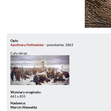
Opis:
Apolinary Hofmeister
- powstaniec 1863
Cały obraz
Wymiary oryginału:
661 x 855
Nadawca:
Marcin Niewalda