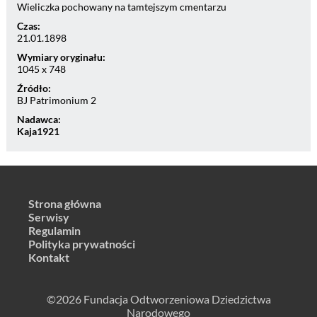
Wieliczka pochowany na tamtejszym cmentarzu
Czas:
21.01.1898
Wymiary oryginału:
1045 x 748
Źródło:
BJ Patrimonium 2
Nadawca:
Kaja1921
Strona główna
Serwisy
Regulamin
Polityka prywatności
Kontakt
©2026 Fundacja Odtworzeniowa Dziedzictwa
Narodowego