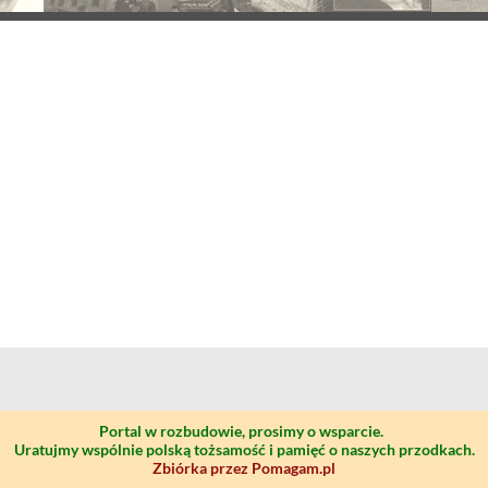
Portal w rozbudowie, prosimy o wsparcie.
Uratujmy wspólnie polską tożsamość i pamięć o naszych przodkach.
Zbiórka przez Pomagam.pl