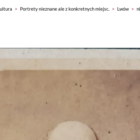
kultura
>
Portrety nieznane ale z konkretnych miejsc.
>
Lwów
>
n