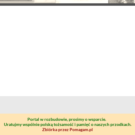
Portal w rozbudowie, prosimy o wsparcie.
Uratujmy wspólnie polską tożsamość i pamięć o naszych przodkach.
Zbiórka przez Pomagam.pl