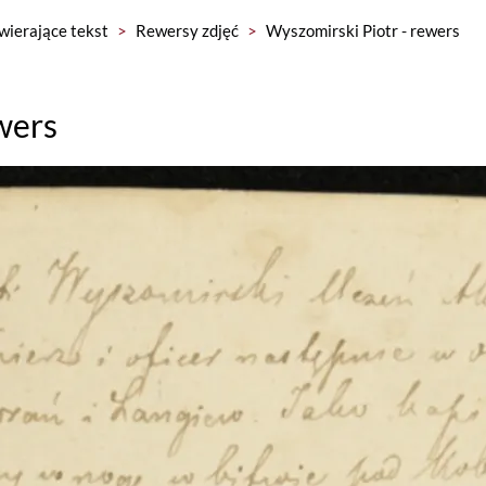
wierające tekst
>
Rewersy zdjęć
>
Wyszomirski Piotr - rewers
wers