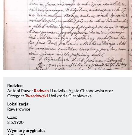
Rodzice:
Antoni Paweł
Radwan
i Ludwika Agata Chronowska oraz
Grzegorz
Twardowski
i Wiktoria Cierniewska
Lokalizacja:
Rawałowice
Czas:
2.5.1920
Wymiary oryginału: