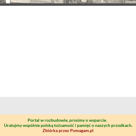
Portal w rozbudowie, prosimy o wsparcie.
Uratujmy wspólnie polską tożsamość i pamięć o naszych przodkach.
Zbiórka przez Pomagam.pl