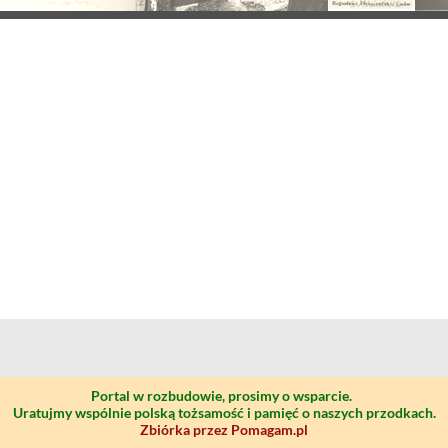
Portal w rozbudowie, prosimy o wsparcie.
Uratujmy wspólnie polską tożsamość i pamięć o naszych przodkach.
Zbiórka przez Pomagam.pl