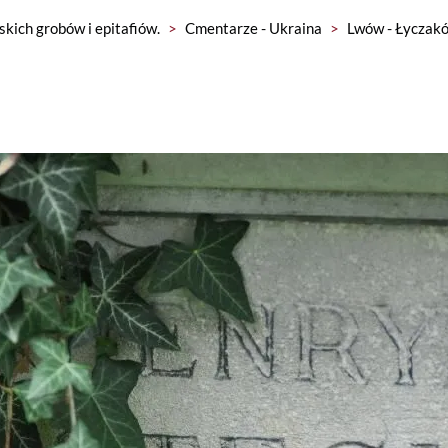
skich grobów i epitafiów.
>
Cmentarze - Ukraina
>
Lwów - Łyczakó