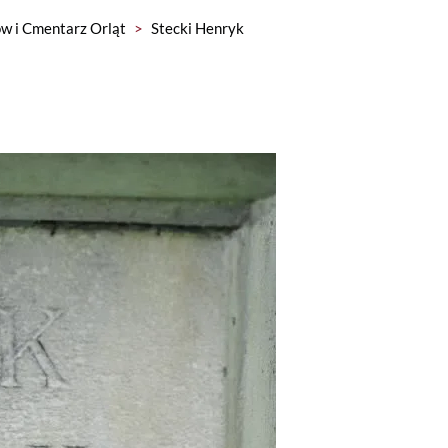
w i Cmentarz Orląt
>
Stecki Henryk