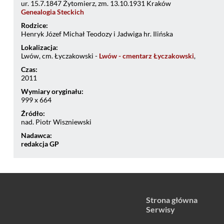
ur. 15.7.1847 Żytomierz, zm. 13.10.1931 Kraków
Genealogia Steckich
Rodzice:
Henryk Józef Michał Teodozy i Jadwiga hr. Ilińska
Lokalizacja:
Lwów, cm. Łyczakowski -
Lwów - cmentarz Łyczakowski
,
Czas:
2011
Wymiary oryginału:
999 x 664
Źródło:
nad. Piotr Wiszniewski
Nadawca:
redakcja GP
Strona główna
Serwisy