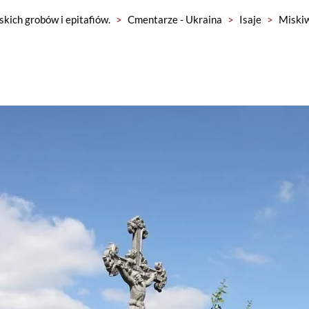
skich grobów i epitafiów.
>
Cmentarze - Ukraina
>
Isaje
>
Miskiw