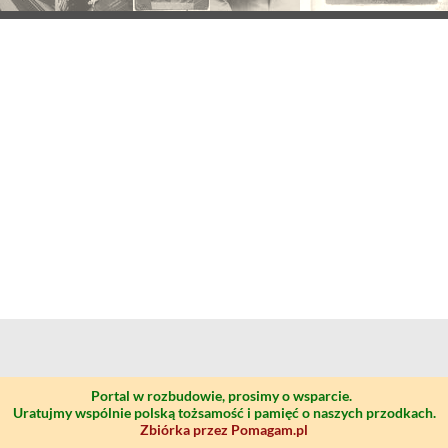
Portal w rozbudowie, prosimy o wsparcie.
Uratujmy wspólnie polską tożsamość i pamięć o naszych przodkach.
Zbiórka przez Pomagam.pl