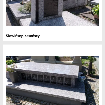
Słowińscy, Łasońscy