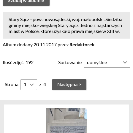
Szukaj w albumie
Stary Sącz –pow. nowosądecki, woj. małopolski. Siedziba
gminy miejsko-wiejskiej Stary Sącz. Jedno z najstarszych
miast w Polsce, które uzyskało prawa miejskie w XIII w.
Album dodany 20.11.2017 przez
Redaktorek
Ilość zdjęć: 192
Sortowanie
Strona
z
4
Następna >