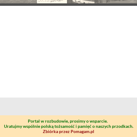
Portal w rozbudowie, prosimy o wsparcie.
Uratujmy wspólnie polską tożsamość i pamięć o naszych przodkach.
Zbiórka przez Pomagam.pl