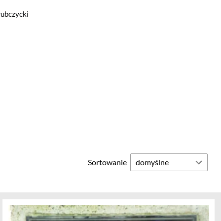
łubczycki
Sortowanie