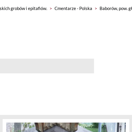
skich grobów i epitafiów.
>
Cmentarze - Polska
>
Baborów, pow. g