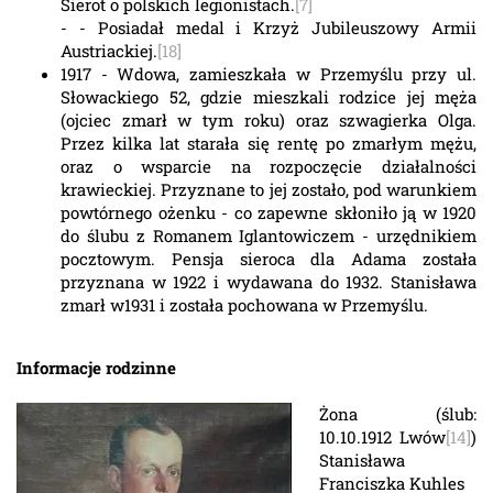
Sierot o polskich legionistach.
[7]
- - Posiadał medal i Krzyż Jubileuszowy Armii
Austriackiej.
[18]
1917 - Wdowa, zamieszkała w Przemyślu przy ul.
Słowackiego 52, gdzie mieszkali rodzice jej męża
(ojciec zmarł w tym roku) oraz szwagierka Olga.
Przez kilka lat starała się rentę po zmarłym mężu,
oraz o wsparcie na rozpoczęcie działalności
krawieckiej. Przyznane to jej zostało, pod warunkiem
powtórnego ożenku - co zapewne skłoniło ją w 1920
do ślubu z Romanem Iglantowiczem - urzędnikiem
pocztowym. Pensja sieroca dla Adama została
przyznana w 1922 i wydawana do 1932. Stanisława
zmarł w1931 i została pochowana w Przemyślu.
Informacje rodzinne
Żona (ślub:
10.10.1912 Lwów
[14]
)
Stanisława
Franciszka Kuhles