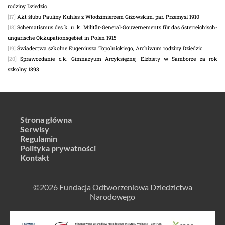
rodziny Dziedzic
[17]
Akt ślubu Pauliny Kuhles z Włodzimierzem Giżowskim, par. Przemyśl 1910
[18]
Schematismus des k. u. k. Militär-General-Gouvernements für das österreichisch-
ungarische Okkupationsgebiet in Polen 1915
[19]
Świadectwa szkolne Eugeniusza Topolnickiego, Archiwum rodziny Dziedzic
[20]
Sprawozdanie c.k. Gimnazyum Arcyksiężnej Elżbiety w Samborze za rok
szkolny 1893
Strona główna
Serwisy
Regulamin
Polityka prywatności
Kontakt
©2026 Fundacja Odtworzeniowa Dziedzictwa
Narodowego