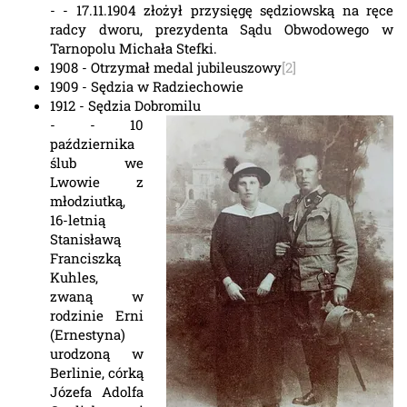
- - 17.11.1904 złożył przysięgę sędziowską na ręce
radcy dworu, prezydenta Sądu Obwodowego w
Tarnopolu Michała Stefki.
1908 - Otrzymał medal jubileuszowy
[2]
1909 - Sędzia w Radziechowie
1912 - Sędzia Dobromilu
- - 10
października
ślub we
Lwowie z
młodziutką,
16-letnią
Stanisławą
Franciszką
Kuhles,
zwaną w
rodzinie Erni
(Ernestyna)
urodzoną w
Berlinie, córką
Józefa Adolfa