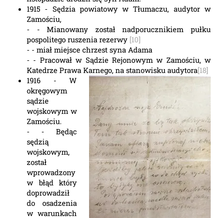
1915 - Sędzia powiatowy w Tłumaczu, audytor w
Zamościu,
- - Mianowany został nadporucznikiem pułku
pospolitego ruszenia rezerwy
[10]
- - miał miejsce chrzest syna Adama
- - Pracował w Sądzie Rejonowym w Zamościu, w
Katedrze Prawa Karnego, na stanowisku audytora
[18]
1916 -
W
okręgowym
sądzie
wojskowym w
Zamościu.
- - Będąc
sędzią
wojskowym,
został
wprowadzony
w błąd który
doprowadził
do osadzenia
w warunkach