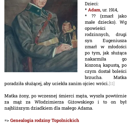
Dzieci:
*
Adam
, ur. 1914,
* ?? (zmarł jako
małe dziecko). Wg
opowieści
rodzinnych, drugi
syn Eugeniusza
zmarł w młodości
po tym, jak służąca
nakarmiła go
kiszoną kapustą, po
czym dostał boleści
brzucha. Matka
poradziła służącej, aby uciekła zanim ojciec wróci.
[11]
Matka żony, po wczesnej śmierci męża, wyszła powtórnie
za mąż za Włodzimierza Giżowskiego i to on był
najbliższym dziadkiem dla małego Adama.
=>
Genealogia rodziny Topolnickich