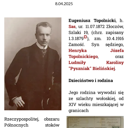
8.04.2025
Eugeniusz Topolnicki
, h.
Sas
, ur. 11.07.1872 Złoczów,
Szlaki 19, (chrz. zapisany
1.3.1879
), zm. 10.4.1916
Zamość. Syn sędziego,
Henryka Józefa
Topolnickiego
, oraz
Ludmiły Karoliny
"Pyszniak" Bielińskiej
.
Dzieciństwo i rodzina
Jego rodzina wywodzi się
ze szlachty wołoskiej, od
XIV wieku mieszkającej w
granicach
Rzeczypospolitej, obszaru
Północnych stoków