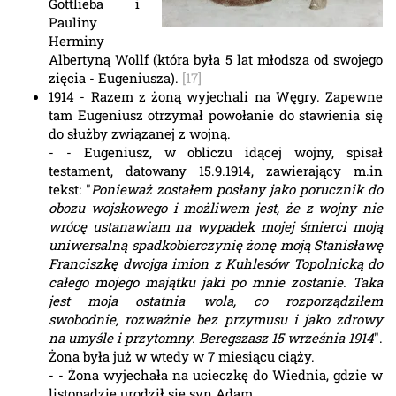
Gottlieba i
Pauliny
Herminy
Albertyną Wollf (która była 5 lat młodsza od swojego
zięcia - Eugeniusza).
[17]
1914 - Razem z żoną wyjechali na Węgry. Zapewne
tam Eugeniusz otrzymał powołanie do stawienia się
do służby związanej z wojną.
- - Eugeniusz, w obliczu idącej wojny, spisał
testament, datowany 15.9.1914, zawierający m.in
tekst: "
Ponieważ zostałem posłany jako porucznik do
obozu wojskowego i możliwem jest, że z wojny nie
wrócę ustanawiam na wypadek mojej śmierci moją
uniwersalną spadkobierczynię żonę moją Stanisławę
Franciszkę dwojga imion z Kuhlesów Topolnicką do
całego mojego majątku jaki po mnie zostanie. Taka
jest moja ostatnia wola, co rozporządziłem
swobodnie, rozważnie bez przymusu i jako zdrowy
na umyśle i przytomny. Beregszasz 15 września 1914
".
Żona była już w wtedy w 7 miesiącu ciąży.
- - Żona wyjechała na ucieczkę do Wiednia, gdzie w
listopadzie urodził się syn Adam.