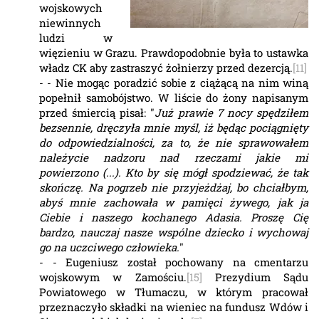
wojskowych
niewinnych
ludzi w
więzieniu w Grazu. Prawdopodobnie była to ustawka
władz CK aby zastraszyć żołnierzy przed dezercją.
[11]
- - Nie mogąc poradzić sobie z ciążącą na nim winą
popełnił samobójstwo. W liście do żony napisanym
przed śmiercią pisał: "
Już prawie 7 nocy spędziłem
bezsennie, dręczyła mnie myśl, iż będąc pociągnięty
do odpowiedzialności, za to, że nie sprawowałem
należycie nadzoru nad rzeczami jakie mi
powierzono (...). Kto by się mógł spodziewać, że tak
skończę. Na pogrzeb nie przyjeżdżaj, bo chciałbym,
abyś mnie zachowała w pamięci żywego, jak ja
Ciebie i naszego kochanego Adasia. Proszę Cię
bardzo, nauczaj nasze wspólne dziecko i wychowaj
go na uczciwego człowieka.
"
- - Eugeniusz został pochowany na cmentarzu
wojskowym w Zamościu.
[15]
Prezydium Sądu
Powiatowego w Tłumaczu, w którym pracował
przeznaczyło składki na wieniec na fundusz Wdów i