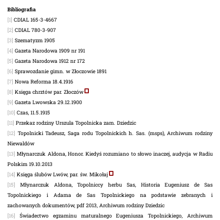
Bibliografia
[1]
CDIAL 165-3-4667
[2]
CDIAL 780-3-907
[3]
Szematyzm 1905
[4]
Gazeta Narodowa 1909 nr 191
[5]
Gazeta Narodowa 1912 nr 172
[6]
Sprawozdanie gimn. w Złoczowie 1891
[7]
Nowa Reforma 18.4.1916
[8]
Księga chrztów par. Złoczów
[9]
Gazeta Lwowska 29.12.1900
[10]
Czas, 11.5.1915
[11]
Przekaz rodziny Urszula Topolnicka zam. Dziedzic
[12]
Topolnicki Tadeusz, Saga rodu Topolnickich h. Sas. (msps), Archiwum rodziny
Niewaldów
[13]
Młynarczuk Aldona, Honor. Kiedyś rozumiano to słowo inaczej, audycja w Radiu
Polskim 19.10.2013
[14]
Księga ślubów Lwów, par. św. Mikołaj
[15]
Młynarczuk Aldona, Topolniccy herbu Sas, Historia Eugeniusz de Sas
Topolnickiego i Adama de Sas Topolnickiego na podstawie zebranych i
zachowanych dokumentów, pdf 2013, Archiwum rodziny Dziedzic
[16]
Świadectwo egzaminu maturalnego Eugeniusza Topolnickiego, Archiwum