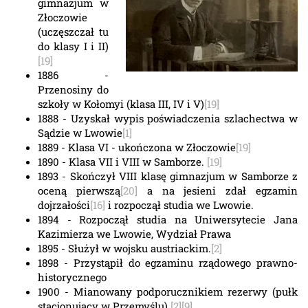
gimnazjum w
Złoczowie
(uczęszczał tu
do klasy I i II)
[19]
1886 -
Przenosiny do
szkoły w Kołomyi (klasa III, IV i V)
[19]
1888 - Uzyskał wypis poświadczenia szlachectwa w
Sądzie w Lwowie
[1]
1889 - Klasa VI - ukończona w Złoczowie
[19]
1890 - Klasa VII i VIII w Samborze.
[19]
1893 - Skończył VIII klasę gimnazjum w Samborze z
oceną pierwszą
[20]
a na jesieni zdał egzamin
dojrzałości
[16]
i rozpoczął studia we Lwowie.
1894 - Rozpoczął studia na Uniwersytecie Jana
Kazimierza we Lwowie, Wydział Prawa
1895 - Służył w wojsku austriackim.
[2]
1898 - Przystąpił do egzaminu rządowego prawno-
historycznego
1900 - Mianowany podporucznikiem rezerwy (pułk
stacjonujący w Przemyślu)
[2]
[9]