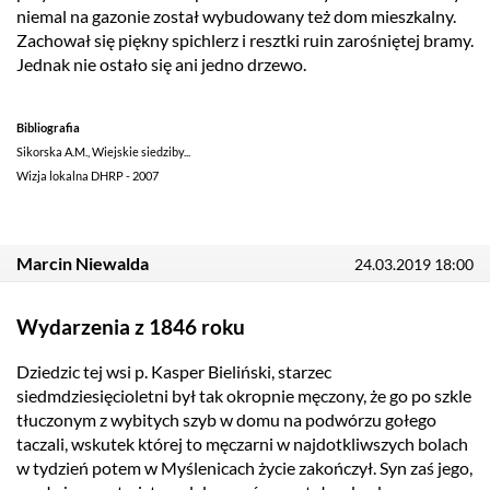
niemal na gazonie został wybudowany też dom mieszkalny.
Zachował się piękny spichlerz i resztki ruin zarośniętej bramy.
Jednak nie ostało się ani jedno drzewo.
Bibliografia
Sikorska A.M., Wiejskie siedziby...
Wizja lokalna DHRP - 2007
Marcin Niewalda
24.03.2019 18:00
Wydarzenia z 1846 roku
Dziedzic tej wsi p. Kasper Bieliński, starzec
siedmdziesięcioletni był tak okropnie męczony, że go po szkle
tłuczonym z wybitych szyb w domu na podwórzu gołego
taczali, wskutek której to męczarni w najdotkliwszych bolach
w tydzień potem w Myślenicach życie zakończył. Syn zaś jego,