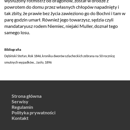
wysłużony rotmistrz od dragonów, został w drodze z
powrotem do domu przez własnych chłopów napadnięty i
tak zbity, że prawie bez życia zawieziono go do Bochni i tam w
parę godzin umarł. Również jego towarzysz, sędzia czyli
mandataryusz rodem Niemiec, niejaki Muller, doznał tego
samego losu.
Bibliografia
Dębiński Stefan, Rok 1846, kronika dworów szlacheckich zebrana na 50 rocznicę
smutnych wypadków... Jasło, 1896
Strona główna
Serwisy
Regulamin
Polityka prywatności
Kontakt