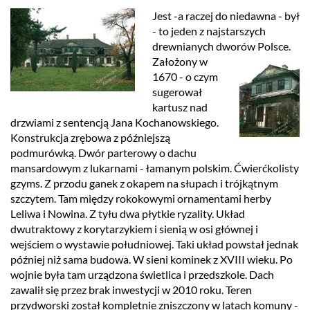
Jest -a raczej do niedawna - był
- to jeden z najstarszych
drewnianych dworów Polsce.
Założony w
1670 - o czym
sugerował
kartusz nad
drzwiami z sentencją Jana Kochanowskiego.
Konstrukcja zrębowa z późniejszą
podmurówką. Dwór parterowy o dachu
mansardowym z lukarnami - łamanym polskim. Ćwierćkolisty
gzyms. Z przodu ganek z okapem na słupach i trójkątnym
szczytem. Tam między rokokowymi ornamentami herby
Leliwa i Nowina. Z tyłu dwa płytkie ryzality. Układ
dwutraktowy z korytarzykiem i sienią w osi głównej i
wejściem o wystawie południowej. Taki układ powstał jednak
później niż sama budowa. W sieni kominek z XVIII wieku. Po
wojnie była tam urządzona świetlica i przedszkole. Dach
zawalił się przez brak inwestycji w 2010 roku. Teren
przydworski został kompletnie zniszczony w latach komuny -