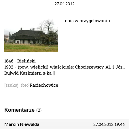
27.04.2012
opis w przygotowaniu
1846 - Bieliński
1902 - (pow. wielicki) właściciele: Chociszewscy Al. i Józ.,
Bujwid Kazimierz, s-ka
[]
[szukaj_foto]
Raciechowice
Komentarze
(2)
Marcin Niewalda
27.04.2012 19:46