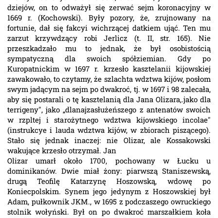
dziejów, on to odważył się zerwać sejm koronacyjny w
1669 r. (Kochowski). Były pozory, że, zrujnowany na
fortunie, dał się fakcyi wichrzącej datkiem ująć. Ten mu
zarzut krzywdzący robi Jerlicz (t. II, str. 165). Nie
przeszkadzało mu to jednak, że był osobistością
sympatyczną dla swoich spółziemian. Gdy po
Kuropatnickim w 1697 r. krzesło kasztelanii kijowskiej
zawakowało, to czytamy, że szlachta wdztwa kijów, posłom
swym jadącym na sejm po dwakroć, tj. w 1697 i 98 zalecała,
aby się postarali o tę kasztelanią dla Jana Olizara,.jako dla
terrigeny", jako „dlanajzasłużeńszego z antenatów swoich
w rzpltej i starożytnego wdztwa kijowskiego incolae"
(instrukcye i lauda wdztwa kijów, w zbiorach piszącego).
Stało się jednak inaczej: nie Olizar, ale Kossakowski
wakujące krzesło otrzymał. Jan
Olizar umarł około 1700, pochowany w Łucku u
dominikanów. Dwie miał żony: piarwszą Staniszewską,
drugą Teofilę Katarzynę Hoszowską, wdowę po
Koniecpolskim. Synem jego jedynym z Hoszowskiej był
Adam, pułkownik JKM., w 1695 z podczaszego owruckiego
stolnik wołyński. Był on po dwakroć marszałkiem koła