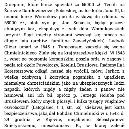
Dnieprem, które tenże sprzedał za 65000 zł. Teofili na
Żurowie Daniłowiczowej Sobieskiej, matce króla Jana III; ta
onomu tenże Woronków puściła zastawą do oddania w
65000 zł., atoli syn jej, Jan Sobieski, będąc jeszcze
chorążym kor., ekspulsyą z tych dóbr Woronkowskich
uczynił. Stąd między stronami wszczął się proces na
długie lata (archiw. familijne Zawadyńskich). Ludwik
Olizar umarł w 1645 r. Tymczasem zaczęła się wojna
Chmielnickiego. Zlały się na kraj straszliwe klęski. W 1648
r., wnet po pogromie korsuńskim, poszła orda w zagony i
padła toż około Pawołoczy, Kotelni, Brusiłowa, Radomyśla i
Koresteszowa; odkąd „nazad się wrócili, mówi Jerlicz, z
wielką zdobyczą i korzyścią poganiska, z upadkiem
niemałym chrześciańskim, jako na ubezpieczonych ludzi
napadli, których nigdy a nigdy żaden z panów nie
hamował, ani ich bił, oprócz p. Jerzego Hołuba pod
Brusiłowem, który onych płoszył, i kilka tysięcy więźniów
oswobodził" (Latopisiec, t. I, str. 65). Ciekawą jest karta
bezpieczeństwa, jaką dał Bohdan Chmielnicki w r. 1648, d.
29 grudnia w Kijowie, niejakiemu Sebastyanowi
Snietyńskiemu, mieszkańcowi K., w której zalecił