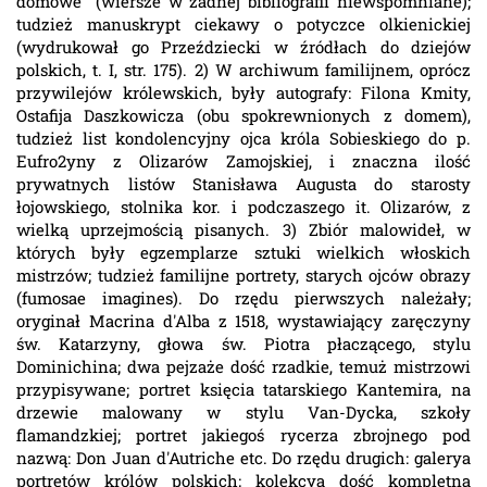
domowe" (wiersze w żadnej bibliografii niewspomniane);
tudzież manuskrypt ciekawy o potyczce olkienickiej
(wydrukował go Przeździecki w źródłach do dziejów
polskich, t. I, str. 175). 2) W archiwum familijnem, oprócz
przywilejów królewskich, były autografy: Filona Kmity,
Ostafija Daszkowicza (obu spokrewnionych z domem),
tudzież list kondolencyjny ojca króla Sobieskiego do p.
Eufro2yny z Olizarów Zamojskiej, i znaczna ilość
prywatnych listów Stanisława Augusta do starosty
łojowskiego, stolnika kor. i podczaszego it. Olizarów, z
wielką uprzejmością pisanych. 3) Zbiór malowideł, w
których były egzemplarze sztuki wielkich włoskich
mistrzów; tudzież familijne portrety, starych ojców obrazy
(fumosae imagines). Do rzędu pierwszych należały;
oryginał Macrina d'Alba z 1518, wystawiający zaręczyny
św. Katarzyny, głowa św. Piotra płaczącego, stylu
Dominichina; dwa pejzaże dość rzadkie, temuż mistrzowi
przypisywane; portret księcia tatarskiego Kantemira, na
drzewie malowany w stylu Van-Dycka, szkoły
flamandzkiej; portret jakiegoś rycerza zbrojnego pod
nazwą: Don Juan d'Autriche etc. Do rzędu drugich: galerya
portretów królów polskich; kolekcya dość kompletna