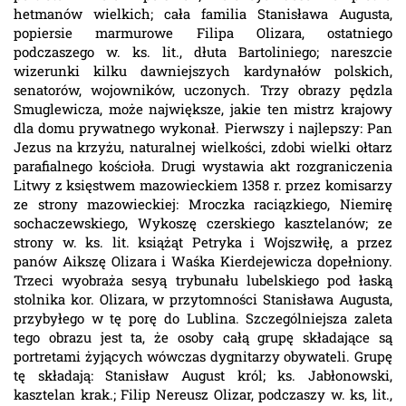
hetmanów wielkich; cała familia Stanisława Augusta,
popiersie marmurowe Filipa Olizara, ostatniego
podczaszego w. ks. lit., dłuta Bartoliniego; nareszcie
wizerunki kilku dawniejszych kardynałów polskich,
senatorów, wojowników, uczonych. Trzy obrazy pędzla
Smuglewicza, może największe, jakie ten mistrz krajowy
dla domu prywatnego wykonał. Pierwszy i najlepszy: Pan
Jezus na krzyżu, naturalnej wielkości, zdobi wielki ołtarz
parafialnego kościoła. Drugi wystawia akt rozgraniczenia
Litwy z księstwem mazowieckiem 1358 r. przez komisarzy
ze strony mazowieckiej: Mroczka raciązkiego, Niemirę
sochaczewskiego, Wykoszę czerskiego kasztelanów; ze
strony w. ks. lit. książąt Petryka i Wojszwiłę, a przez
panów Aikszę Olizara i Waśka Kierdejewicza dopełniony.
Trzeci wyobraża sesyą trybunału lubelskiego pod łaską
stolnika kor. Olizara, w przytomności Stanisława Augusta,
przybyłego w tę porę do Lublina. Szczególniejsza zaleta
tego obrazu jest ta, że osoby całą grupę składające są
portretami żyjących wówczas dygnitarzy obywateli. Grupę
tę składają: Stanisław August król; ks. Jabłonowski,
kasztelan krak.; Filip Nereusz Olizar, podczaszy w. ks, lit.,