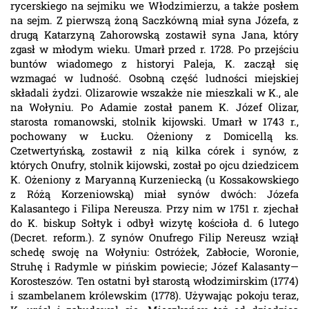
rycerskiego na sejmiku we Włodzimierzu, a także posłem
na sejm. Z pierwszą żoną Saczkówną miał syna Józefa, z
drugą Katarzyną Zahorowską zostawił syna Jana, który
zgasł w młodym wieku. Umarł przed r. 1728. Po przejściu
buntów wiadomego z historyi Paleja, K. zaczął się
wzmagać w ludność. Osobną część ludności miejskiej
składali żydzi. Olizarowie wszakże nie mieszkali w K., ale
na Wołyniu. Po Adamie został panem K. Józef Olizar,
starosta romanowski, stolnik kijowski. Umarł w 1743 r.,
pochowany w Łucku. Ożeniony z Domicellą ks.
Czetwertyńską, zostawił z nią kilka córek i synów, z
których Onufry, stolnik kijowski, został po ojcu dziedzicem
K. Ożeniony z Maryanną Kurzeniecką (u Kossakowskiego
z Różą Korzeniowską) miał synów dwóch: Józefa
Kalasantego i Filipa Nereusza. Przy nim w 1751 r. zjechał
do K. biskup Sołtyk i odbył wizytę kościoła d. 6 lutego
(Decret. reform.). Z synów Onufrego Filip Nereusz wziął
schedę swoję na Wołyniu: Ostróżek, Zabłocie, Woronie,
Struhę i Radymle w pińskim powiecie; Józef Kalasanty—
Korosteszów. Ten ostatni był starostą włodzimirskim (1774)
i szambelanem królewskim (1778). Używając pokoju teraz,