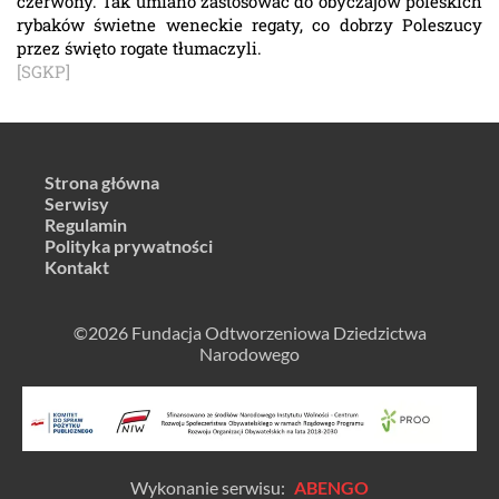
czerwony. Tak umiano zastosować do obyczajów poleskich
rybaków świetne weneckie regaty, co dobrzy Poleszucy
przez święto rogate tłumaczyli.
[SGKP]
Strona główna
Serwisy
Regulamin
Polityka prywatności
Kontakt
©2026 Fundacja Odtworzeniowa Dziedzictwa
Narodowego
Wykonanie serwisu:
ABENGO