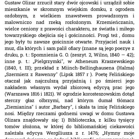
Gustaw Olizar zrzucił stary dwór ojcowski i urządził sobie
mieszkanie w skromnym wiejskim domku, z ogrodem
ozdobnym, z wielkiem znawstwem prowadzonym i
malowniczo nad rzeką rozłożonym. Krzemieńczanin,
wielce ceniony z prawości charakteru, ze światła i miłego
towarzyskiego obejścia się i gościnności. Progi też , domu
jego były tu zawsze gościnnie otwarte. Przyjaciel nauk i
muz, dla których i sam palił ofiary (znane są jego poezye z
druku, p. t.: Spomnienia G. O. (zeszyt. 2, Wilno, 1840 — 42);
inne p. t.: „Pielgrzymki", w Atheneum Kraszewskiego
(1840, t. III); przekład z Miinch-Bellinghausena (Halma)
„Szermierz z Rawenny" (Lipsk 1857 r ). Poetę Felińskiego
otaczał jak najczulszą przyjaźnią i po śmierci jego
nakładem własnym wydał zbiorową edycyą prac jego
(Warszawa 1816 i 1821). W ogrodzie korosteszowskim dotąd
sterczy głaz olbrzymi, nad którym dumał tłómacz
„Ziemianina" i autor „Barbary", i skała ta imię Felińskiego
nosi. Między rzeczami godnemi uwagi w domu Gustawa
Olizara znajdowały się: 1) Biblioteczka, z kilku tysięcy
tomów złożona, w której do bibliomańskiej ciekawości
należała edycya Wergiliusza z r. 1476; „Hymny moje