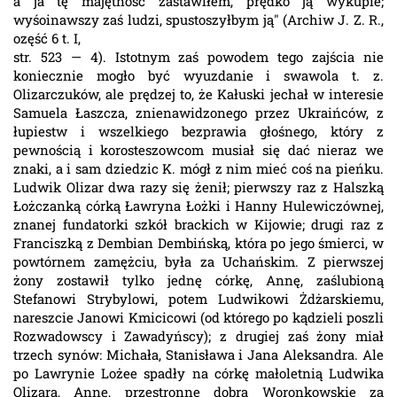
str. 523 — 4). Istotnym zaś powodem tego zajścia nie
koniecznie mogło być wyuzdanie i swawola t. z.
Olizarczuków, ale prędzej to, że Kałuski jechał w interesie
Samuela Łaszcza, znienawidzonego przez Ukraińców, z
łupiestw i wszelkiego bezprawia głośnego, który z
pewnością i korosteszowcom musiał się dać nieraz we
znaki, a i sam dziedzic K. mógł z nim mieć coś na pieńku.
Ludwik Olizar dwa razy się żenił; pierwszy raz z Halszką
Łożczanką córką Ławryna Łożki i Hanny Hulewiczównej,
znanej fundatorki szkół brackich w Kijowie; drugi raz z
Franciszką z Dembian Dembińską, która po jego śmierci, w
powtórnem zamężciu, była za Uchańskim. Z pierwszej
żony zostawił tylko jednę córkę, Annę, zaślubioną
Stefanowi Strybylowi, potem Ludwikowi Żdżarskiemu,
nareszcie Janowi Kmicicowi (od którego po kądzieli poszli
Rozwadowscy i Zawadyńscy); z drugiej zaś żony miał
trzech synów: Michała, Stanisława i Jana Aleksandra. Ale
po Lawrynie Lożee spadły na córkę małoletnią Ludwika
Olizara, Annę, przestronne dobra Woronkowskie za