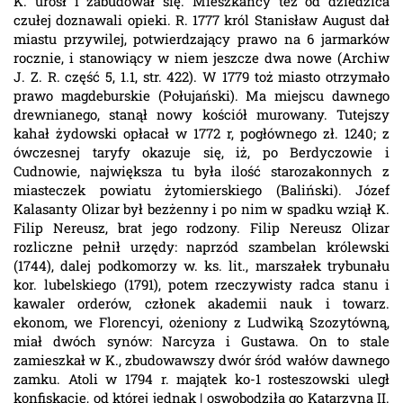
K. urósł i zabudował się. Mieszkańcy też od dziedzica
czułej doznawali opieki. R. 1777 król Stanisław August dał
miastu przywilej, potwierdzający prawo na 6 jarmarków
rocznie, i stanowiący w niem jeszcze dwa nowe (Archiw
J. Z. R. część 5, 1.1, str. 422). W 1779 toż miasto otrzymało
prawo magdeburskie (Połujański). Ma miejscu dawnego
drewnianego, stanął nowy kościół murowany. Tutejszy
kahał żydowski opłacał w 1772 r, pogłównego zł. 1240; z
ówczesnej taryfy okazuje się, iż, po Berdyczowie i
Cudnowie, największa tu była ilość starozakonnych z
miasteczek powiatu żytomierskiego (Baliński). Józef
Kalasanty Olizar był bezżenny i po nim w spadku wziął K.
Filip Nereusz, brat jego rodzony. Filip Nereusz Olizar
rozliczne pełnił urzędy: naprzód szambelan królewski
(1744), dalej podkomorzy w. ks. lit., marszałek trybunału
kor. lubelskiego (1791), potem rzeczywisty radca stanu i
kawaler orderów, członek akademii nauk i towarz.
ekonom, we Florencyi, ożeniony z Ludwiką Szozytówną,
miał dwóch synów: Narcyza i Gustawa. On to stale
zamieszkał w K., zbudowawszy dwór śród wałów dawnego
zamku. Atoli w 1794 r. majątek ko-1 rosteszowski uległ
konfiskacie, od której jednak | oswobodziła go Katarzyna II.