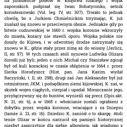
na juramencie posłów w. księstwa ruskiego i wojsk
zaporoskich podpisał się Iwan Bohatyronko, setnik
korosteszowski (Vol. leg. IV, str. 307). Trwało to jednak
chwilę, bo z Jurkiem Chmielnickim trzymając, K. już
znalazł się znowu w przeciwnym obozie. Jednakże gdy po
bitwie cudnowskiej w 1660 r. wojska koronne wkroczyły
do miasta, kozacy nie stawili oporu. Wojska polskie nie
doszły do Kijowa, i w odwrotnej drodze zatrzymały się
znowu w K., gdzie stały przez zimę aż do wiosny (Jerlicz,
II, str. 57). W tych czasach atoli synowie Ludwika Olizara
dorośli już byli; jeden z nich Michał czy Stanisław zginął
był od kuli kozackiej w czasie oblężenia w 1664 r. przez
Sierka Horodyszcz (Hist. pan. Jana Kazim. wydał
Raczyński, t. II, str. 298); drugi zaś Jan Aleksander był już
rotmistrzem JKM. i podsędkiem ziemi kijowskiej. K. zaś, w
skutek wojen ciągłych, cierpiał i upadał. Mieszczanie jego,
przyłączywszy się do buntów, wynieśli się precz (Opis akt.
N. 21, str. 6), a w 1665 r. włościanie zostali ograbieni z
dobytku przez wojska koronne, wracające z za Dniepru
(tamże ii. 21, str. 16). Dziedzic K. zaniósł o to skargę. Atoli
tenże Olizar w końcu narzucił się pamięci historycznej
niezbyt zaszczytnie dla siebie, albowiem, jak wiadomo z