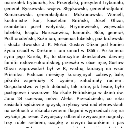
marszałek trybunału; ks. Przerębski, prezydent trybunału;
generał Byszewski, wojew. Stępkowski; generał-adjutant
Komarzowski; generaładjutant Mokronowski; Worcell,
kuchmistrz kor.; kasztelan Bniński; Józef Olizar,
szambelan poseł wołyński; Hryniewiecki, wojewoda
lubelski; ksiądz Naruszewicz, kanonik; Bóbr, generał;
Podhorodeński; Koźmian, mecenas lubelski; paź królewski
i służba dworska J. K. Mości. Gustaw Olizar pod koniec
życia osiadł w Dreźnie i tam umarł w 1865 r. Po śmierci
syna jego Karola, K., to starożytne dziedzictwo dawnej
familii rodowo-ukraińskiej, przeszło w obce ręce, Gustaw
Olizar zaprowadził był w K, wodną kuraoyą na wzór
Prisnitza. Podczas miesięcy kuracyjnych zabawy, bale,
pikniki zapełniały K. życiem, zaludniały ruchem.
Gospodarstwo w tych dobrach, tak rolne, jak leśne, było
postępowe i wzorowe. Na skale Felińskiego w dzień św.
Jana 24 czerwca, mówi Aleks. Przeździecki, co roku
zasiadali sędziowie igrzysk, a rybacy wsi nadteterowskich
na czółnach z różnobarwnemi flagami wyprzedzali się na
wyścigi po rzece. Zwycięzcy odbierali zwyczajne nagrody:
trzy ruble srebrem, czapkę z siwym barankiem i pas