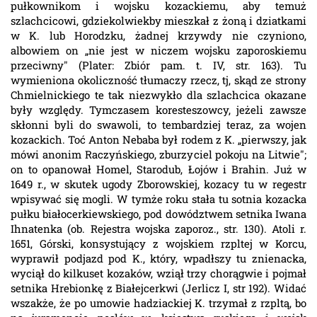
pułkownikom i wojsku kozackiemu, aby temuż
szlachcicowi, gdziekolwiekby mieszkał z żoną i dziatkami
w K. lub Horodzku, żadnej krzywdy nie czyniono,
albowiem on „nie jest w niczem wojsku zaporoskiemu
przeciwny" (Plater: Zbiór pam. t. IV, str. 163). Tu
wymieniona okoliczność tłumaczy rzecz, tj, skąd ze strony
Chmielnickiego te tak niezwykło dla szlachcica okazane
były względy. Tymczasem koresteszowcy, jeżeli zawsze
skłonni byli do swawoli, to tembardziej teraz, za wojen
kozackich. Toć Anton Nebaba był rodem z K. „pierwszy, jak
mówi anonim Raczyńskiego, zburzyciel pokoju na Litwie";
on to opanował Homel, Starodub, Łojów i Brahin. Już w
1649 r., w skutek ugody Zborowskiej, kozacy tu w regestr
wpisywać się mogli. W tymże roku stała tu sotnia kozacka
pułku białocerkiewskiego, pod dowództwem setnika Iwana
Ihnatenka (ob. Rejestra wojska zaporoz., str. 130). Atoli r.
1651, Górski, konsystujący z wojskiem rzpltej w Korcu,
wyprawił podjazd pod K., który, wpadłszy tu znienacka,
wyciął do kilkuset kozaków, wziął trzy chorągwie i pojmał
setnika Hrebionkę z Białejcerkwi (Jerlicz I, str 192). Widać
wszakże, że po umowie hadziackiej K. trzymał z rzpltą, bo