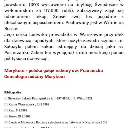
powstaniu. (1873 wystawiono na licytację Świadoście w
wiłkomirskim za 117.000 rubli), zubożywszy zajął się
udzielaniem lekcji. Znosił swój los pogodnie z
filozoficznym usposobieniem. Pochowany jest w Wilnie na
Rossie.
Jego córka Ludwika prowadziła w Warszawie przytułek
dla dziewcząt upadłych, które uczyła zawodu szycia i in.
Założyła potem zakon istniejący do dzisiaj jako ss.
Pasterzanki. Zakon ten wyciągnął z dna moralnego ponad
pół tysiąca dziewcząt.
Morykoni - polska gałąź rodziny św. Franciszka
Genealogia rodziny Morykoni
Bibliografia
[1]
Gieysztor Jakub, Pamiętniki z lat 1857-1865, t. II. Wilno 1921
[2]
Kurjer Warszawski, 21.2.1893
[3]
Kraj, 5.3.1893
[4]
Słowo 15.2.1893
[5]
Czesław Malewski, Rodziny szlacheckie na Litwie w XIXw, W-wa 2016