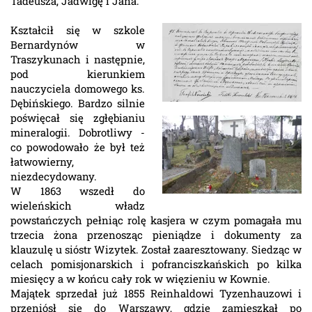
Tadeusza, Jadwigę i Jana.
Kształcił się w szkole
Bernardynów w
Traszykunach i następnie,
pod kierunkiem
nauczyciela domowego ks.
Dębińskiego. Bardzo silnie
poświęcał się zgłębianiu
mineralogii. Dobrotliwy -
co powodowało że był też
łatwowierny,
niezdecydowany.
W 1863 wszedł do
wieleńskich władz
powstańczych pełniąc rolę kasjera w czym pomagała mu
trzecia żona przenosząc pieniądze i dokumenty za
klauzulę u sióstr Wizytek. Został zaaresztowany. Siedząc w
celach pomisjonarskich i pofranciszkańskich po kilka
miesięcy a w końcu cały rok w więzieniu w Kownie.
Majątek sprzedał już 1855 Reinhaldowi Tyzenhauzowi i
przeniósł się do Warszawy, gdzie zamieszkał po