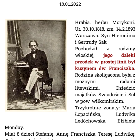
18.01.2022
Hrabia, herbu Morykoni.
Ur. 30.10.1818, zm. 14.2.1893
Warszawa. Syn Hieronima
i Gertrudy Sak
Pochodził z rodziny
włoskiej,
jego daleki
przodek w prostej linii był
kuzynem św. Franciszka
.
Rodzina skoligacona była z
możnymi rodami
litewskimi. Dziedzic
majątków Świadoście i Sól
w pow. wiłkomirskim.
Trzykrotnie żonaty: Maria
Łopacińska, Ludwika
Ledóchowska, Elżbieta
Monday.
Miał 8 dzieci:Stefanię, Annę, Franciszka, Teresę, Ludwikę,