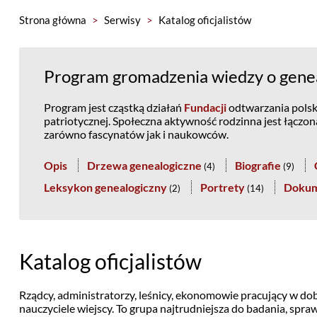
Strona główna
>
Serwisy
>
Katalog oficjalistów
Program gromadzenia wiedzy o genea
Program jest cząstką działań
Fundacji
odtwarzania polski
patriotycznej. Społeczna aktywność rodzinna jest łączo
zarówno fascynatów jak i naukowców.
Opis
Drzewa genealogiczne
Biografie
(
4
)
(
9
)
Leksykon genealogiczny
Portrety
Doku
(
2
)
(
14
)
Katalog oficjalistów
Rządcy, administratorzy, leśnicy, ekonomowie pracujący w dob
nauczyciele wiejscy. To grupa najtrudniejsza do badania, spr