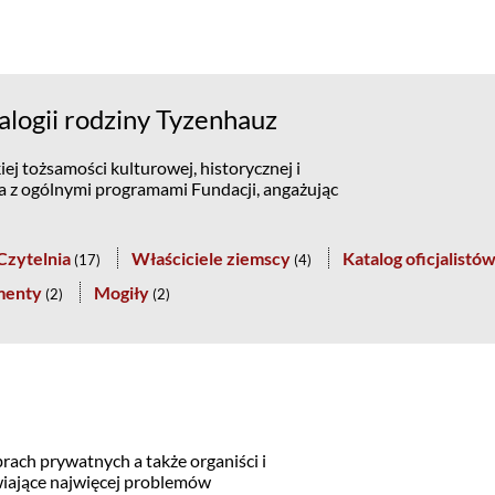
logii rodziny Tyzenhauz
ej tożsamości kulturowej, historycznej i
na z ogólnymi programami Fundacji, angażując
Czytelnia
Właściciele ziemscy
Katalog oficjalistó
(
17
)
(
4
)
menty
Mogiły
(
2
)
(
2
)
rach prywatnych a także organiści i
awiające najwięcej problemów