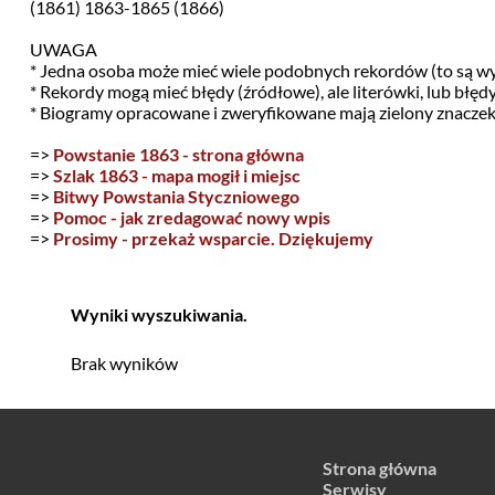
(1861) 1863-1865 (1866)
UWAGA
* Jedna osoba może mieć wiele podobnych rekordów (to są w
* Rekordy mogą mieć błędy (źródłowe), ale literówki, lub błę
* Biogramy opracowane i zweryfikowane mają zielony znacze
=>
Powstanie 1863 - strona główna
=>
Szlak 1863 - mapa mogił i miejsc
=>
Bitwy Powstania Styczniowego
=>
Pomoc - jak zredagować nowy wpis
=>
Prosimy - przekaż wsparcie. Dziękujemy
Wyniki wyszukiwania.
Brak wyników
Strona główna
Serwisy