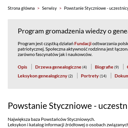
Strona główna
>
Serwisy
>
Powstanie Styczniowe - uczestnic
Program gromadzenia wiedzy o genea
Program jest cząstką działań
Fundacji
odtwarzania polski
patriotycznej. Społeczna aktywność rodzinna jest łączo
zarówno fascynatów jak i naukowców.
Opis
Drzewa genealogiczne
Biografie
(
4
)
(
9
)
Leksykon genealogiczny
Portrety
Doku
(
2
)
(
14
)
Powstanie Styczniowe - uczestn
Największa baza Powstańców Styczniowych.
Leksykon i katalog informacji źródłowej o osobach związany