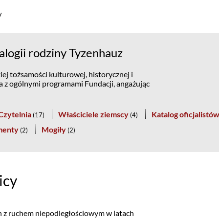
y
logii rodziny Tyzenhauz
ej tożsamości kulturowej, historycznej i
na z ogólnymi programami Fundacji, angażując
Czytelnia
Właściciele ziemscy
Katalog oficjalistó
(
17
)
(
4
)
menty
Mogiły
(
2
)
(
2
)
icy
ch z ruchem niepodległościowym w latach