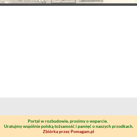
Portal w rozbudowie, prosimy o wsparcie.
Uratujmy wspólnie polską tożsamość i pamięć o naszych przodkach.
Zbiórka przez Pomagam.pl