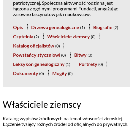
patriotycznej. Społeczna aktywność rodzinna jest
łączona z ogólnymi programami Fundacji, angażując
zarówno fascynatów jak i naukowców.
Opis
Drzewa genealogiczne
Biografie
(
1
)
(
2
)
Czytelnia
Właściciele ziemscy
(
2
)
(
0
)
Katalog oficjalistów
(
0
)
Powstańcy styczniowi
Bitwy
(
0
)
(
0
)
Leksykon genealogiczny
Portrety
(
1
)
(
0
)
Dokumenty
Mogiły
(
0
)
(
0
)
Właściciele ziemscy
Katalog wypisów źródłowych na temat własności ziemskiej.
Łączenie tysięcy różnych źródeł od oficjalnych do prywatnych.