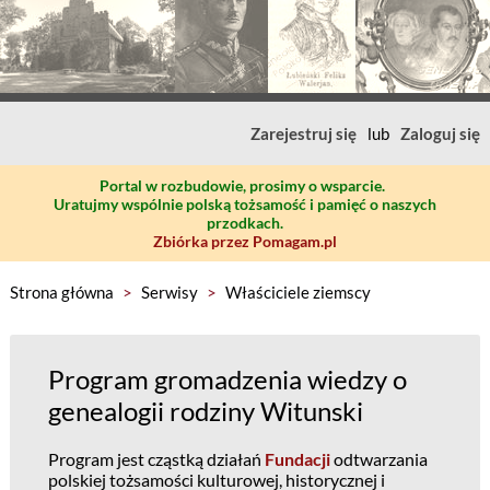
Zarejestruj się
lub
Zaloguj się
Portal w rozbudowie, prosimy o wsparcie.
Uratujmy wspólnie polską tożsamość i pamięć o naszych
przodkach.
Zbiórka przez Pomagam.pl
Strona główna
>
Serwisy
>
Właściciele ziemscy
Program gromadzenia wiedzy o
genealogii rodziny Witunski
Program jest cząstką działań
Fundacji
odtwarzania
polskiej tożsamości kulturowej, historycznej i