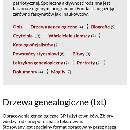
patriotycznej. Społeczna aktywność rodzinna jest
łączona z ogólnymi programami Fundacji, angażując
zarówno fascynatów jak i naukowców.
Opis
Drzewa genealogiczne
Biografie
(
4
)
(
5
)
Czytelnia
Właściciele ziemscy
(
13
)
(
7
)
Katalog oficjalistów
(
2
)
Powstańcy styczniowi
Bitwy
(
8
)
(
0
)
Leksykon genealogiczny
Portrety
(
2
)
(
2
)
Dokumenty
Mogiły
(
4
)
(
7
)
Drzewa genealogiczne (txt)
Opracowania genealogiczne GP i użytkowników. Zbiory
wiedzy rodzinnej w formacie tekstowym.
Stosowany jest specjalny format opracowany przez naszą