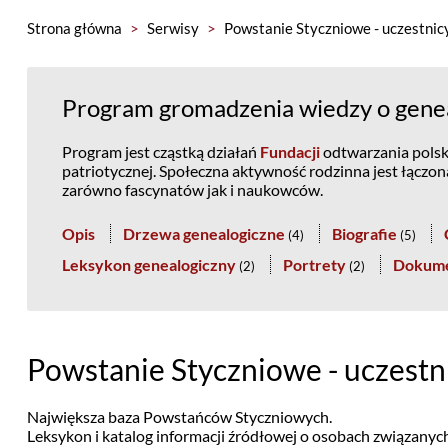
Strona główna
>
Serwisy
>
Powstanie Styczniowe - uczestnic
Program gromadzenia wiedzy o genea
Program jest cząstką działań
Fundacji
odtwarzania polski
patriotycznej. Społeczna aktywność rodzinna jest łączo
zarówno fascynatów jak i naukowców.
Opis
Drzewa genealogiczne
Biografie
(
4
)
(
5
)
Leksykon genealogiczny
Portrety
Dokum
(
2
)
(
2
)
Powstanie Styczniowe - uczestn
Największa baza Powstańców Styczniowych.
Leksykon i katalog informacji źródłowej o osobach związany