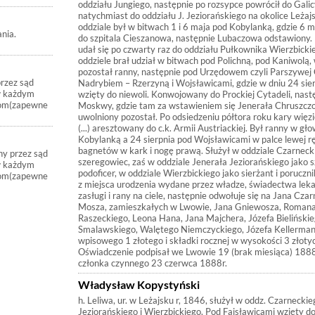
oddziału Jungiego, następnie po rozsypce powrócił do Galicy
natychmiast do oddziału J. Jeziorańskiego na okolice Leża
oddziale był w bitwach 1 i 6 maja pod Kobylanką, gdzie 6 m
nia.
do szpitala Cieszanowa, następnie Lubaczowa odstawiony. Po wyleczeniu się
udał się po czwarty raz do oddziału Pułkownika Wierzbicki
oddziele brał udział w bitwach pod Polichną, pod Kaniwolą, 
pozostał ranny, następnie pod Urzędowem czyli Parszywej 
przez sąd
Nadrybiem – Rzerzyną i Wojsławicami, gdzie w dniu 24 sie
w każdym
wzięty do niewoli. Konwojowany do Prockiej Cytadeli, nast
iom(zapewne
Moskwy, gdzie tam za wstawieniem się Jenerała Chruszczo
uwolniony pozostał. Po odsiedzeniu półtora roku kary więz
(...) aresztowany do c.k. Armii Austriackiej. Był ranny w gł
Kobylanką a 24 sierpnia pod Wojsławicami w palce lewej rę
bagnetów w kark i nogę prawą. Służył w oddziale Czarnecki
ny przez sąd
szeregowiec, zaś w oddziale Jenerała Jeziorańskiego jako s
w każdym
podoficer, w oddziale Wierzbickiego jako sierżant i porucz
iom(zapewne
z miejsca urodzenia wydane przez władze, świadectwa leka
zasługi i rany na ciele, następnie odwołuje się na Jana Cza
Mosza, zamieszkałych w Lwowie, Jana Gniewosza, Romana 
Raszeckiego, Leona Hana, Jana Majchera, Józefa Bielińskiego, L
Smalawskiego, Walętego Niemczyckiego, Józefa Kellermana”. Zobowiązał si
wpisowego 1 złotego i składki rocznej w wysokości 3 złotyc
Oświadczenie podpisał we Lwowie 19 (brak miesiąca) 1888r
członka czynnego 23 czerwca 1888r.
Władysław Kopystyński
h. Leliwa, ur. w Leżajsku r, 1846, służył w oddz. Czarneckie
Jeziorańskiego i Wierzbickiego. Pod Fajsławicami wzięty do