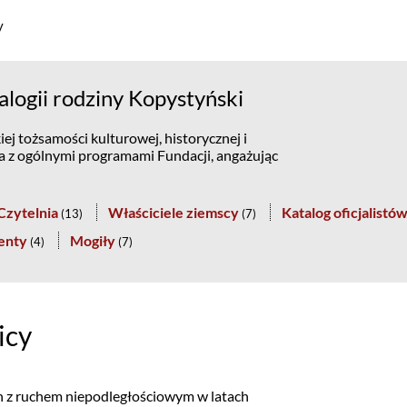
y
logii rodziny Kopystyński
ej tożsamości kulturowej, historycznej i
na z ogólnymi programami Fundacji, angażując
Czytelnia
Właściciele ziemscy
Katalog oficjalistó
(
13
)
(
7
)
enty
Mogiły
(
4
)
(
7
)
icy
ch z ruchem niepodległościowym w latach