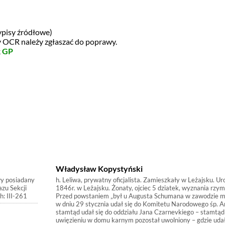
ypisy źródłowe)
dy OCR należy zgłaszać do poprawy.
k
GP
Władysław Kopystyński
wy posiadany
h. Leliwa, prywatny oficjalista. Zamieszkały w Leżajsku. U
azu Sekcji
1846r. w Leżajsku. Żonaty, ojciec 5 dziatek, wyznania rzym
: III-261
Przed powstaniem „był u Augusta Schumana w zawodzie m
w dniu 29 stycznia udał się do Komitetu Narodowego śp. A
stamtąd udał się do oddziału Jana Czarnevkiego – stamtą
uwięzieniu w domu karnym pozostał uwolniony – gdzie udał