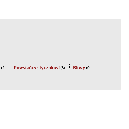
w
Powstańcy styczniowi
Bitwy
(
2
)
(
8
)
(
0
)