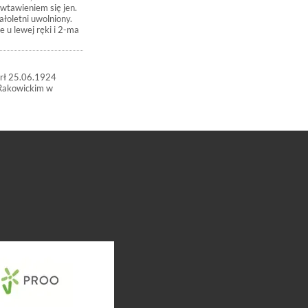
wtawieniem się jen.
łoletni uwolniony.
 u lewej ręki i 2-ma
arł 25.06.1924