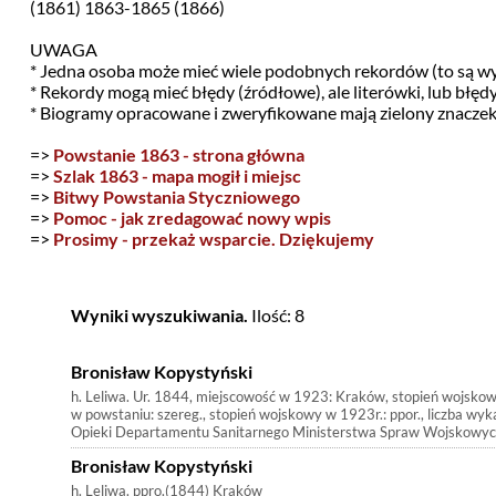
(1861) 1863-1865 (1866)
UWAGA
* Jedna osoba może mieć wiele podobnych rekordów (to są w
* Rekordy mogą mieć błędy (źródłowe), ale literówki, lub błę
* Biogramy opracowane i zweryfikowane mają zielony znacze
=>
Powstanie 1863 - strona główna
=>
Szlak 1863 - mapa mogił i miejsc
=>
Bitwy Powstania Styczniowego
=>
Pomoc - jak zredagować nowy wpis
=>
Prosimy - przekaż wsparcie. Dziękujemy
Wyniki wyszukiwania.
Ilość: 8
Bronisław Kopystyński
h. Leliwa. Ur. 1844, miejscowość w 1923: Kraków, stopień wojsko
w powstaniu: szereg., stopień wojskowy w 1923r.: ppor., liczba wyk
Opieki Departamentu Sanitarnego Ministerstwa Spraw Wojskowych
Bronisław Kopystyński
h. Leliwa. ppro.(1844) Kraków