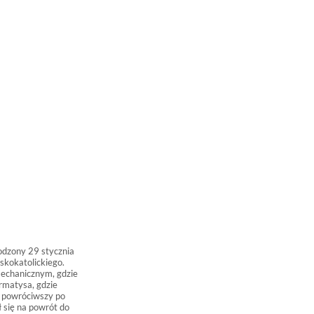
rodzony 29 stycznia
skokatolickiego.
echanicznym, gdzie
rmatysa, gdzie
d powróciwszy po
 się na powrót do