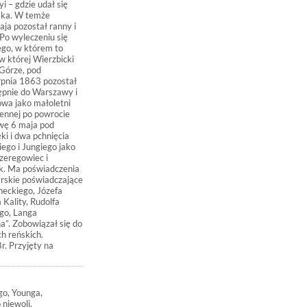
i – gdzie udał się
jska. W temże
aja pozostał ranny i
ego, w którem to
w której Wierzbicki
Górze, pod
rpnia 1863 pozostał
ępnie do Warszawy i
wa jako małoletni
iennej po powrocie
owę 6 maja pod
ki i dwa pchnięcia
ego i Jungiego jako
zeregowiec i
nik. Ma poświadczenia
rskie poświadczające
rneckiego, Józefa
Kality, Rudolfa
anga
ę do
h reńskich.
. Przyjęty na
go, Younga,
 niewoli,