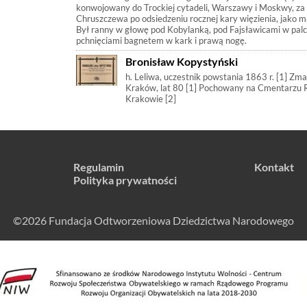
konwojowany do Trockiej cytadeli, Warszawy i Moskwy, za 
Chruszczewa po odsiedzeniu rocznej kary więzienia, jako ma
Był ranny w głowę pod Kobylanką, pod Fajsławicami w palce
pchnięciami bagnetem w kark i prawą nogę.
Bronisław Kopystyński
h. Leliwa, uczestnik powstania 1863 r. [1] Zm
Kraków, lat 80 [1] Pochowany na Cmentarzu Rakowickim w
Krakowie [2]
Regulamin
Kontakt
Polityka prywatności
©2026 Fundacja Odtworzeniowa Dziedzictwa Narodowego