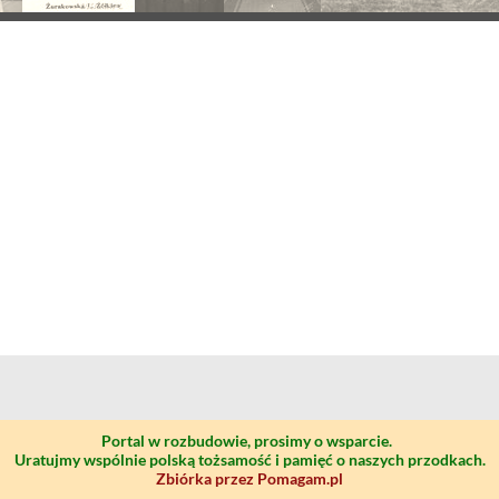
Portal w rozbudowie, prosimy o wsparcie.
Uratujmy wspólnie polską tożsamość i pamięć o naszych przodkach.
Zbiórka przez Pomagam.pl