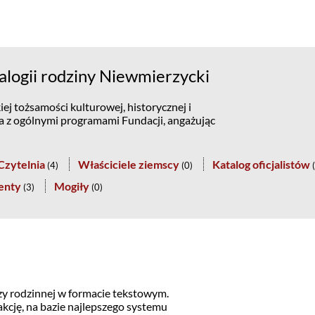
logii rodziny Niewmierzycki
ej tożsamości kulturowej, historycznej i
na z ogólnymi programami Fundacji, angażując
Czytelnia
Właściciele ziemscy
Katalog oficjalistów
(
4
)
(
0
)
(
enty
Mogiły
(
3
)
(
0
)
y rodzinnej w formacie tekstowym.
kcję, na bazie najlepszego systemu