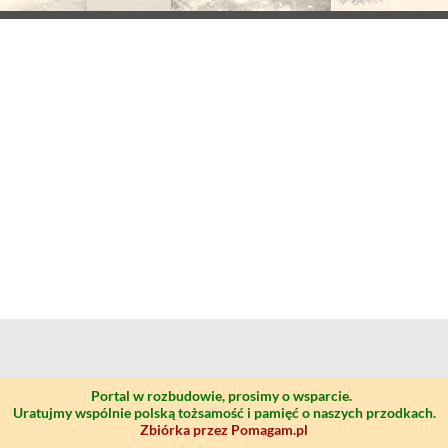
Portal w rozbudowie, prosimy o wsparcie.
Uratujmy wspólnie polską tożsamość i pamięć o naszych przodkach.
Zbiórka przez Pomagam.pl