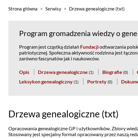
Strona główna
>
Serwisy
>
Drzewa genealogiczne (txt)
Program gromadzenia wiedzy o genea
Program jest cząstką działań
Fundacji
odtwarzania polski
patriotycznej. Społeczna aktywność rodzinna jest łączo
zarówno fascynatów jak i naukowców.
Opis
Drzewa genealogiczne
Biografie
(
1
)
(
0
)
Leksykon genealogiczny
Portrety
Dokum
(
1
)
(
0
)
Drzewa genealogiczne (txt)
Opracowania genealogiczne GP i użytkowników. Zbiory wiedz
Stosowany jest specjalny format opracowany przez naszą reda