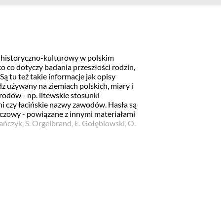
 historyczno-kulturowy w polskim
o co dotyczy badania przeszłości rodzin,
Są tu też takie informacje jak opisy
z używany na ziemiach polskich, miary i
odów - np. litewskie stosunki
i czy łacińskie nazwy zawodów. Hasła są
czowy - powiązane z innymi materiałami
ańczyk, S. Orgelbrand, Ł. Gołębiowski, O.