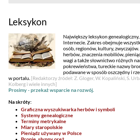
Leksykon
Największy leksykon genealogiczny,
Internecie. Zakres obejmuje wszystk
osób, regionów, kultury, zwyczajów. 
herbów, znaczenia mobiliów, pieniąd
wagi a także słownictwo różnych nar
pokrewieństwa, tureckie nazwy bron
podawane w sposób oszczędny i rze
w portalu.
[Redaktorzy źródeł: Z. Gloger, W. Kopaliński, S. Urb
Kolberg i wiele innych]
Prosimy - przekaż wsparcie na rozwój.
Na skróty
:
Graficzna wyszukiwarka herbów i symboli
Systemy genealogiczne
Terminy metrykalne
Miary staropolskie
Pieniądz używany w Polsce
Bronie, słynny oręż