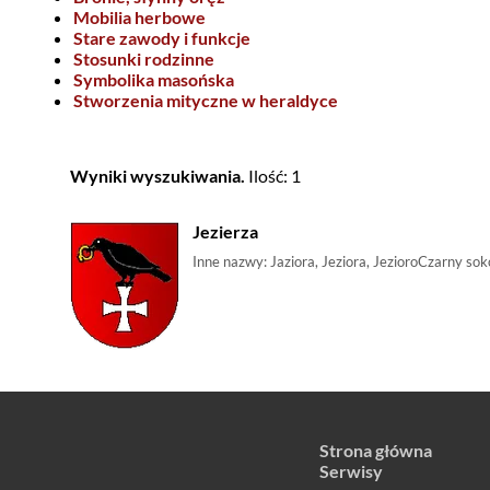
Mobilia herbowe
Stare zawody i funkcje
Stosunki rodzinne
Symbolika masońska
Stworzenia mityczne w heraldyce
Wyniki wyszukiwania.
Ilość: 1
Jezierza
Strona główna
Serwisy