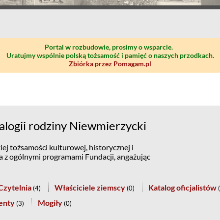
Portal w rozbudowie, prosimy o wsparcie.
Uratujmy wspólnie polską tożsamość i pamięć o naszych przodkach.
Zbiórka przez Pomagam.pl
logii rodziny Niewmierzycki
ej tożsamości kulturowej, historycznej i
na z ogólnymi programami Fundacji, angażując
Czytelnia
Właściciele ziemscy
Katalog oficjalistów
(
4
)
(
0
)
(
enty
Mogiły
(
3
)
(
0
)