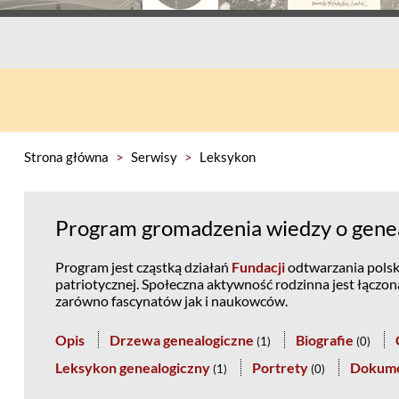
Strona główna
>
Serwisy
>
Leksykon
Program gromadzenia wiedzy o genea
Program jest cząstką działań
Fundacji
odtwarzania polski
patriotycznej. Społeczna aktywność rodzinna jest łączo
zarówno fascynatów jak i naukowców.
Opis
Drzewa genealogiczne
Biografie
(
1
)
(
0
)
Leksykon genealogiczny
Portrety
Dokum
(
1
)
(
0
)