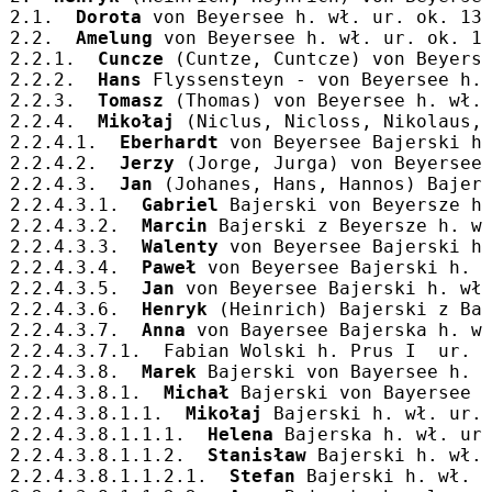
2.1.  
Dorota
 von Beyersee h. wł. ur. ok. 13
2.2.  
Amelung
 von Beyersee h. wł. ur. ok. 1
2.2.1.  
Cuncze
 (Cuntze, Cuntcze) von Beyers
2.2.2.  
Hans
 Flyssensteyn - von Beyersee h.
2.2.3.  
Tomasz
 (Thomas) von Beyersee h. wł.
2.2.4.  
Mikołaj
 (Niclus, Nicloss, Nikolaus,
2.2.4.1.  
Eberhardt
 von Beyersee Bajerski h
2.2.4.2.  
Jerzy
 (Jorge, Jurga) von Beyersee
2.2.4.3.  
Jan
 (Johanes, Hans, Hannos) Bajer
2.2.4.3.1.  
Gabriel
 Bajerski von Beyersze h
2.2.4.3.2.  
Marcin
 Bajerski z Beyersze h. w
2.2.4.3.3.  
Walenty
 von Beyersee Bajerski h
2.2.4.3.4.  
Paweł
 von Beyersee Bajerski h. 
2.2.4.3.5.  
Jan
 von Beyersee Bajerski h. wł
2.2.4.3.6.  
Henryk
 (Heinrich) Bajerski z Ba
2.2.4.3.7.  
Anna
 von Bayersee Bajerska h. w
2.2.4.3.7.1.  Fabian Wolski h. Prus I  ur. 
2.2.4.3.8.  
Marek
 Bajerski von Bayersee h. 
2.2.4.3.8.1.  
Michał
 Bajerski von Bayersee 
2.2.4.3.8.1.1. 
 Mikołaj
 Bajerski h. wł. ur.
2.2.4.3.8.1.1.1.  
Helena
 Bajerska h. wł. ur
2.2.4.3.8.1.1.2.  
Stanisław
 Bajerski h. wł.
2.2.4.3.8.1.1.2.1.  
Stefan
 Bajerski h. wł. 