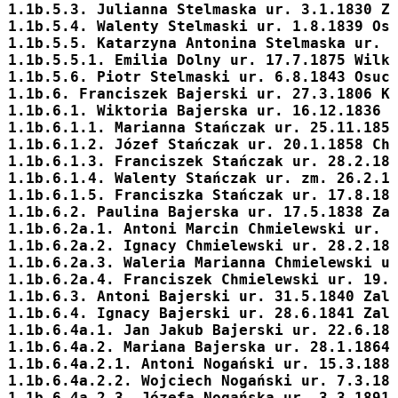
1.1b.5.3. Julianna Stelmaska ur. 3.1.1830 Z
1.1b.5.4. Walenty Stelmaski ur. 1.8.1839 Os
1.1b.5.5. Katarzyna Antonina Stelmaska ur. 
1.1b.5.5.1. Emilia Dolny ur. 17.7.1875 Wilk
1.1b.5.6. Piotr Stelmaski ur. 6.8.1843 Osuc
1.1b.6. 
Franciszek
 Bajerski ur. 27.3.1806 K
1.1b.6.1. 
Wiktoria
 Bajerska ur. 16.12.1836 
1.1b.6.1.1. Marianna Stańczak ur. 25.11.185
1.1b.6.1.2. Józef Stańczak ur. 20.1.1858 Ch
1.1b.6.1.3. Franciszek Stańczak ur. 28.2.18
1.1b.6.1.4. Walenty Stańczak ur. zm. 26.2.1
1.1b.6.1.5. Franciszka Stańczak ur. 17.8.18
1.1b.6.2. 
Paulina
 Bajerska ur. 17.5.1838 Za
1.1b.6.2a.1. Antoni Marcin Chmielewski ur. 
1.1b.6.2a.2. Ignacy Chmielewski ur. 28.2.18
1.1b.6.2a.3. Waleria Marianna Chmielewski u
1.1b.6.2a.4. Franciszek Chmielewski ur. 19.
1.1b.6.3. 
Antoni
 Bajerski ur. 31.5.1840 Zal
1.1b.6.4. 
Ignacy
 Bajerski ur. 28.6.1841 Zal
1.1b.6.4a.1. 
Jan Jakub
 Bajerski ur. 22.6.18
1.1b.6.4a.2. 
Mariana
 Bajerska ur. 28.1.1864
1.1b.6.4a.2.1. Antoni Nogański ur. 15.3.188
1.1b.6.4a.2.2. Wojciech Nogański ur. 7.3.18
1.1b.6.4a.2.3. Józefa Nogańska ur. 3.3.1891