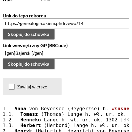
Link do tego rekordu
Skopiuj do schowka
Link wewnętrzny GP (BBCode)
Skopiuj do schowka
Zawijaj wiersze
1.  
Anna
 von Beyersee (Beygerzse) h. 
własne
1.1.  
Tomasz
 (Thomas) Lange h. wł. ur. ok. 
1.2.  
Henncko
 Lange h. wł. ur. ok. 1302 
[BK
1.3.  
Herbert
 (Herbord) Lange h. wł. ur. ok
2.  
Henryk
 (Heinrich, Heynrich) von Beyerse