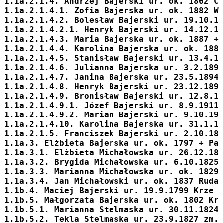
1.1a.2.1.4. 
Andrzej
 Bajerski ur. ok. 1862 C
1.1a.2.1.4.1. 
Zofia
 Bajerska ur. ok. 1882 W
1.1a.2.1.4.2. 
Bolesław
 Bajerski ur. 19.10.1
1.1a.2.1.4.2.1. 
Henryk
 Bajerski ur. 14.12.1
1.1a.2.1.4.3. 
Maria
 Bajerska ur. ok. 1887 +
1.1a.2.1.4.4. 
Karolina
 Bajerska ur. ok. 188
1.1a.2.1.4.5. 
Stanisław
 Bajerski ur. 13.4.1
1.1a.2.1.4.6. 
Julianna
 Bajerska ur. 3.2.189
1.1a.2.1.4.7. 
Janina
 Bajerska ur. 23.5.1894
1.1a.2.1.4.8. 
Henryk
 Bajerski ur. 23.12.189
1.1a.2.1.4.9. 
Bronisław
 Bajerski ur. 12.8.1
1.1a.2.1.4.9.1. 
Józef
 Bajerski ur. 8.9.1911
1.1a.2.1.4.9.2. 
Marian
 Bajerski ur. 9.10.19
1.1a.2.1.4.10. 
Karolina
 Bajerska ur. 31.1.1
1.1a.2.1.5. 
Franciszek
 Bajerski ur. 2.10.18
1.1a.3. 
Elżbieta
 Bajerska ur. ok. 1797 + Pa
1.1a.3.1. Elżbieta Michałowska ur. 26.12.18
1.1a.3.2. Brygida Michałowska ur. 6.10.1825
1.1a.3.3. Marianna Michałowska ur. ok. 1829
1.1a.3.4. Jan Michałowski ur. ok. 1837 Ruda
1.1b.4. 
Maciej
 Bajerski ur. 19.9.1799 Krze 
1.1b.5. 
Małgorzata
 Bajerska ur. ok. 1802 Kr
1.1b.5.1. Marianna Stelmaska ur. 30.11.1824
1.1b.5.2. Tekla Stelmaska ur. 23.9.1827 zm.