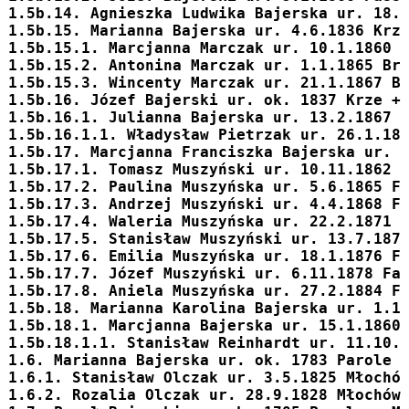
1.5b.14. 
Agnieszka Ludwika
 Bajerska ur. 18.
1.5b.15. 
Marianna
 Bajerska ur. 4.6.1836 Krz
1.5b.15.1. Marcjanna Marczak ur. 10.1.1860 
1.5b.15.2. Antonina Marczak ur. 1.1.1865 Br
1.5b.15.3. Wincenty Marczak ur. 21.1.1867 B
1.5b.16. 
Józef
 Bajerski ur. ok. 1837 Krze +
1.5b.16.1. 
Julianna
 Bajerska ur. 13.2.1867 
1.5b.16.1.1. Władysław Pietrzak ur. 26.1.18
1.5b.17. 
Marcjanna Franciszka
 Bajerska ur. 
1.5b.17.1. Tomasz Muszyński ur. 10.11.1862 
1.5b.17.2. Paulina Muszyńska ur. 5.6.1865 F
1.5b.17.3. Andrzej Muszyński ur. 4.4.1868 F
1.5b.17.4. Waleria Muszyńska ur. 22.2.1871 
1.5b.17.5. Stanisław Muszyński ur. 13.7.187
1.5b.17.6. Emilia Muszyńska ur. 18.1.1876 F
1.5b.17.7. Józef Muszyński ur. 6.11.1878 Fa
1.5b.17.8. Aniela Muszyńska ur. 27.2.1884 F
1.5b.18. 
Marianna Karolina
 Bajerska ur. 1.1
1.5b.18.1. 
Marcjanna
 Bajerska ur. 15.1.1860
1.5b.18.1.1. Stanisław Reinhardt ur. 11.10.
1.6. 
Marianna
 Bajerska ur. ok. 1783 Parole 
1.6.1. Stanisław Olczak ur. 3.5.1825 Młochó
1.6.2. Rozalia Olczak ur. 28.9.1828 Młochów