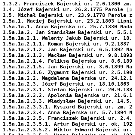
1.3.2. 
Franciszek
 Bajerski ur. 2.6.1800 zm.
1.4. 
Józef
 Bajerski ur. 26.3.1775 Parole 
[p
1.5. 
Michał
 Bajerski ur. 23.9.1778 Parole z
1.5a.1. 
Maciej
 Bajerski ur. 23.2.1803 Lipni
1.5a.1a.1. 
Anna
 Bajerska ur. 25.7.1830 Nada
1.5a.1a.2. 
Jan Stanisław
 Bajerski ur. 5.5.1
1.5a.1a.2.1. 
Walenty Jakub
 Bajerski ur. 18.
1.5a.1a.2.1.1. 
Roman
 Bajerski ur. 9.2.1887 
1.5a.1a.2.1.2. 
Jan
 Bajerski ur. 6.5.1892 Na
1.5a.1a.2.1.3. 
Wacław
 Bajerski ur. 9.8.1893
1.5a.1a.2.1.4. 
Feliksa
 Bajerska ur. 8.6.189
1.5a.1a.2.1.5. 
Jan
 Bajerski ur. 3.6.1899 Na
1.5a.1a.2.1.6. 
Zygmunt
 Bajerski ur. 2.5.190
1.5a.1a.2.2. 
Magdalena
 Bajerska ur. 24.12.1
1.5a.1a.2.3. 
Józef
 Bajerski ur. 18.10.1863 
1.5a.1a.2.3.1. 
Stefan
 Bajerski ur. 20.9.188
1.5a.1a.2.3.2. 
Apolonia
 Bajerska ur. 21.6.1
1.5a.1a.2.3.3. 
Władysław
 Bajerski ur. 14.5.
1.5a.1a.2.3.3.1. 
Ryszard
 Bajerski ur. zm. 2
1.5a.1a.2.3.4. 
Anna
 Bajerska ur. 5.7.1894 N
1.5a.1a.2.3.5. 
Franciszek
 Bajerski ur. 2.4.
1.5a.1a.2.3.5.1. 
Artur
 Bajerski ur. ok. 192
1.5a.1a.2.3.5.2. 
Wiktor Edward
 Bajerski ur.