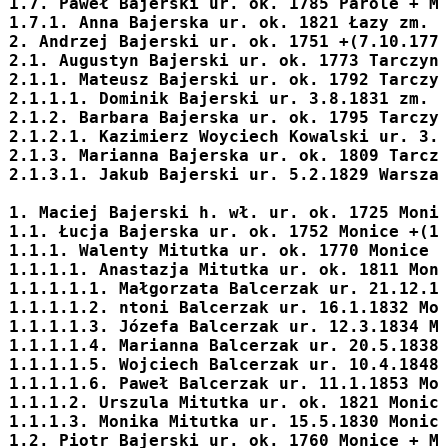
1.7. 
Paweł
 Bajerski ur. ok. 1785 Parole + M
1.7.1. 
Anna
 Bajerska ur. ok. 1821 Łazy zm. 
2. 
Andrzej
 Bajerski ur. ok. 1751 +(7.10.177
2.1. 
Augustyn
 Bajerski ur. ok. 1773 Tarczyn
2.1.1. 
Mateusz
 Bajerski ur. ok. 1792 Tarczy
2.1.1.1. 
Dominik
 Bajerski ur. 3.8.1831 zm. 
2.1.2. 
Barbara
 Bajerska ur. ok. 1795 Tarczy
2.1.2.1. Kazimierz Woyciech Kowalski ur. 3.
2.1.3. 
Marianna
 Bajerska ur. ok. 1809 Tarcz
2.1.3.1. 
Jakub
 Bajerski ur. 5.2.1829 Warsza
1. 
Maciej
 Bajerski h. wł. ur. ok. 1725 Moni
1.1. 
Łucja
 Bajerska ur. ok. 1752 Monice +(1
1.1.1. Walenty Mitutka ur. ok. 1770 Monice 
1.1.1.1. Anastazja Mitutka ur. ok. 1811 Mon
1.1.1.1.1. Małgorzata Balcerzak ur. 21.12.1
1.1.1.1.2. ntoni Balcerzak ur. 16.1.1832 Mo
1.1.1.1.3. Józefa Balcerzak ur. 12.3.1834 M
1.1.1.1.4. Marianna Balcerzak ur. 20.5.1838
1.1.1.1.5. Wojciech Balcerzak ur. 10.4.1848
1.1.1.1.6. Paweł Balcerzak ur. 11.1.1853 Mo
1.1.1.2. Urszula Mitutka ur. ok. 1821 Monic
1.1.1.3. Monika Mitutka ur. 15.5.1830 Monic
1.2. 
Piotr
 Bajerski ur. ok. 1760 Monice + M