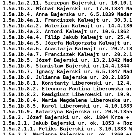
1.5a.1a.2.11. 
Szczepan
 Bajerski ur. 16.10.1
1.5a.1b.3. 
Michał
 Bajerski ur. 17.9.1834 Na
1.5a.1b.4. 
Anna
 Bajerska ur. 6.5.1839 Nadar
1.5a.1b.4a.1. Franciszek Kalwajt ur. 30.3.1
1.5a.1b.4a.2. Walerian Kalwajt ur. 14.4.186
1.5a.1b.4a.3. Antoni Kalwajt ur. 10.6.1862 
1.5a.1b.4a.4. Filip Jakub Kalwajt ur. 25.4.
1.5a.1b.4a.5. Józefa Małgorzata Kalwajt ur.
1.5a.1b.4a.6. Anastazja Kalwajt ur. 20.2.18
1.5a.1b.4a.7. Franciszek Kalwajt ur. 20.2.1
1.5a.1b.5. 
Józef
 Bajerski ur. 13.2.1842 Nad
1.5a.1b.6. 
Stanisław
 Bajerski ur.14.4.1844 
1.5a.1b.7. 
Ignacy
 Bajerski ur. 6.5.1847 Nad
1.5a.1b.8. 
Julianna
 Bajerska ur. 20.2.1850 
1.5a.1b.8.1. Konstanty Liberowski ur. 12.4.
1.5a.1b.8.2. Eleonora Paulina Liberowska ur
1.5a.1b.8.3. Remigiusz Liberowski ur. 19.9.
1.5a.1b.8.4. Maria Magdalena Liberowska ur.
1.5a.1b.8.5. Karol Liberowski ur. 4.10.1883
1.5a.1b.9. 
Katarzyna
 Bajerska ur. 20.9.1855
1.5a.2. 
Józef
 Bajerski ur. ok. 1804 Krze + 
1.5a.2.1. 
Jakub
 Bajerski ur. ok. 1853 + Roz
1.5a.2.1.1. 
Feliks
 Bajerski ur. 3.10.1883 W
1.5a.2.2. 
Marianna
 Bajerska ur. ok. 1860 +(