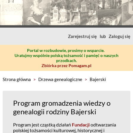
Zarejestruj się
lub
Zaloguj się
Portal w rozbudowie, prosimy o wsparcie.
Uratujmy wspólnie polską tożsamość i pamięć o naszych
przodkach.
Zbiórka przez Pomagam.pl
Strona główna
>
Drzewa genealogiczne
>
Bajerski
Program gromadzenia wiedzy o
genealogii rodziny Bajerski
Program jest cząstką działań
Fundacji
odtwarzania
polskiej tożsamości kulturowej, historycznej i