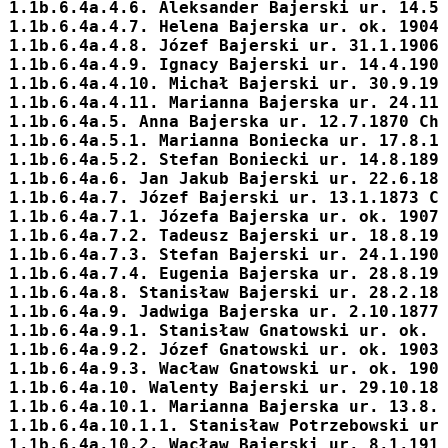
1.1b.6.4a.4.6. 
Aleksander
 Bajerski ur. 14.5
1.1b.6.4a.4.7. 
Helena
 Bajerska ur. ok. 1904
1.1b.6.4a.4.8. 
Józef
 Bajerski ur. 31.1.1906
1.1b.6.4a.4.9. 
Ignacy
 Bajerski ur. 14.4.190
1.1b.6.4a.4.10. 
Michał
 Bajerski ur. 30.9.19
1.1b.6.4a.4.11. 
Marianna
 Bajerska ur. 24.11
1.1b.6.4a.5. 
Anna
 Bajerska ur. 12.7.1870 Ch
1.1b.6.4a.5.1. Marianna Boniecka ur. 17.8.1
1.1b.6.4a.5.2. Stefan Boniecki ur. 14.8.189
1.1b.6.4a.6. 
Jan Jakub
 Bajerski ur. 22.6.18
1.1b.6.4a.7. 
Józef
 Bajerski ur. 13.1.1873 C
1.1b.6.4a.7.1. 
Józefa
 Bajerska ur. ok. 1907
1.1b.6.4a.7.2. 
Tadeusz
 Bajerski ur. 18.8.19
1.1b.6.4a.7.3. 
Stefan
 Bajerski ur. 24.1.190
1.1b.6.4a.7.4. 
Eugenia
 Bajerska ur. 28.8.19
1.1b.6.4a.8. 
Stanisław
 Bajerski ur. 28.2.18
1.1b.6.4a.9. 
Jadwiga
 Bajerska ur. 2.10.1877
1.1b.6.4a.9.1. Stanisław Gnatowski ur. ok. 
1.1b.6.4a.9.2. Józef Gnatowski ur. ok. 1903
1.1b.6.4a.9.3. Wacław Gnatowski ur. ok. 190
1.1b.6.4a.10. 
Walenty
 Bajerski ur. 29.10.18
1.1b.6.4a.10.1. 
Marianna
 Bajerska ur. 13.8.
1.1b.6.4a.10.1.1. Stanisław Potrzebowski ur
1.1b.6.4a.10.2. 
Wacław
 Bajerski ur. 8.1.191