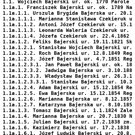
1.1. 
Wojciech
 Bajerski ur. ok. 1770 Parole 
1.1a.1. 
Franciszek
 Bajerski ur. ok. 1789 Na
1.1a.1.1. 
Urszula Brygida
 Bajerska ur. 20.1
1.1a.1.1.1. Marianna Stanisława Czekieruk u
1.1a.1.1.2. Antoni Józef Czekieruk ur. 15.1
1.1a.1.1.3. Leonarda Waleria Czekieruk ur. 
1.1a.1.1.4. Józefa Czekieruk ur. 22.4.1862 
1.1a.1.2. 
Feliks
 Bajerski ur. 19.11.1821 Sk
1.1a.1.2.1. 
Stanisław Wojciech
 Bajerski ur.
1.1a.1.2.2. 
Roch
 Bajerski ur. 12.8.1849 Reg
1.1a.1.2.3. 
Józef
 Bajerski ur. 4.7.1851 Reg
1.1a.1.2.3.1. 
Jan Paweł
 Bajerski ur. ok. 18
1.1a.1.2.3.2. 
Jadwiga
 Bajerska ur. 3.10.188
1.1a.1.2.3.3. 
Władysław
 Bajerski ur. 26.3.1
1.1a.1.2.3.3.1. 
Stanisław
 Bajerski ur. 10.3
1.1a.1.2.4. 
Adam
 Bajerski ur. 15.12.1854 Re
1.1a.1.2.5. 
Ewa
 Bajerska ur. 15.12.1854 Reg
1.1a.1.2.6. 
Marianna
 Bajerska ur. 8.12.1857
1.1a.1.2.7. 
Katarzyna
 Bajerska ur. 8.10.185
1.1a.1.3. 
Tomasz
 Bajerski ur. 1.1.1824 Zale
1.1a.1.4. 
Marianna
 Bajerska ur. 20.7.1830 N
1.1a.1.5. 
Julian
 Bajerski ur. 17.2.1838 zm.
1.1a.1.6. 
Kazimierz
 Bajerski ur. 17.2.1838 
1.1a.1.6.1. 
Józef Ludwik
 Bajerski ur. 20.8.