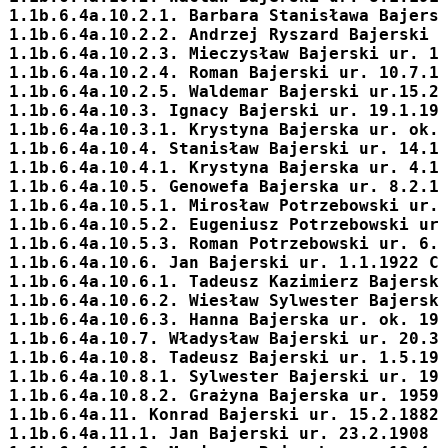
1.1b.6.4a.10.2.1. Barbara Stanisława
 Bajers
1.1b.6.4a.10.2.2. Andrzej Ryszard
 Bajerski 
1.1b.6.4a.10.2.3. Mieczysław
 Bajerski ur. 1
1.1b.6.4a.10.2.4. Roman
 Bajerski ur. 10.7.1
1.1b.6.4a.10.2.5. Waldemar
 Bajerski ur.15.2
1.1b.6.4a.10.3. 
Ignacy
 Bajerski ur. 19.1.19
1.1b.6.4a.10.3.1. 
Krystyna
 Bajerska ur. ok.
1.1b.6.4a.10.4. 
Stanisław
 Bajerski ur. 14.1
1.1b.6.4a.10.4.1. 
Krystyna
 Bajerska ur. 4.1
1.1b.6.4a.10.5. 
Genowefa
 Bajerska ur. 8.2.1
1.1b.6.4a.10.5.1. Mirosław Potrzebowski ur.
1.1b.6.4a.10.5.2. Eugeniusz Potrzebowski ur
1.1b.6.4a.10.5.3. Roman Potrzebowski ur. 6.
1.1b.6.4a.10.6. 
Jan
 Bajerski ur. 1.1.1922 C
1.1b.6.4a.10.6.1. 
Tadeusz Kazimierz
 Bajersk
1.1b.6.4a.10.6.2. 
Wiesław Sylwester
 Bajersk
1.1b.6.4a.10.6.3. 
Hanna
 Bajerska ur. ok. 19
1.1b.6.4a.10.7. 
Władysław
 Bajerski ur. 20.3
1.1b.6.4a.10.8. 
Tadeusz
 Bajerski ur. 1.5.19
1.1b.6.4a.10.8.1. 
Sylwester
 Bajerski ur. 19
1.1b.6.4a.10.8.2. 
Grażyna
 Bajerska ur. 1959
1.1b.6.4a.11. 
Konrad
 Bajerski ur. 15.2.1882
1.1b.6.4a.11.1. 
Jan
 Bajerski ur. 23.2.1908 