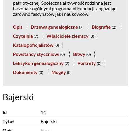
patriotycznej. Społeczna aktywność rodzinna jest
łączona z ogólnymi programami Fundacji, angażując
zarówno fascynatów jak i naukowców.
Opis
Drzewa genealogiczne
Biografie
(
7
)
(
2
)
Czytelnia
Właściciele ziemscy
(
7
)
(
0
)
Katalog oficjalistów
(
0
)
Powstańcy styczniowi
Bitwy
(
0
)
(
0
)
Leksykon genealogiczny
Portrety
(
2
)
(
0
)
Dokumenty
Mogiły
(
0
)
(
0
)
Bajerski
Id
14
Tytuł
Bajerski
Opis
brak