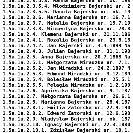
1.5a.1a.2.3.5.3. 
Hanna
 Bajerska ur. ok. 193
1.5a.1a.2.3.5.4. 
Włodzimierz
 Bajerski ur. 2
1.5a.1a.2.3.5.5. 
Danuta
 Bajerska ur. ok. 19
1.5a.1a.2.3.6. 
Marianna
 Bajerska ur. 16.7.1
1.5a.1a.2.3.7. 
Natalia
 Bajerska ur. 15.7.19
1.5a.1a.2.3.8. 
Wincentyna
 Bajerska ur. 28.8
1.5a.1a.2.4. 
Klemens
 Bajerski ur. 21.11.186
1.5a.1a.2.4.1. 
Rozalia
 Bajerska ur. 23.8.18
1.5a.1a.2.4.2. 
Jan
 Bajerski ur. 4.4.1899 Na
1.5a.1a.2.4.3. 
Julian
 Bajerski ur. 31.1.190
1.5a.1a.2.5. 
Anna
 Bajerska ur. 20.7.1868 Na
1.5a.1a.2.5.1. Małgorzata Miradzka ur. 7.1.
1.5a.1a.2.5.2. Jan Miradzki ur. 24.2.1897 N
1.5a.1a.2.5.3. Edmund Miradzki ur. 3.12.189
1.5a.1a.2.5.4. Bolesław Miradzki ur. 25.5.1
1.5a.1a.2.5.5. Pelagia Miradzka ur. 1.2.190
1.5a.1a.2.6. 
Agnieszka
 Bajerska ur. 9.1.187
1.5a.1a.2.7. 
Małgorzata
 Bajerska ur. 26.6.1
1.5a.1a.2.8. 
Marianna
 Bajerska ur. 28.4.187
1.5a.1a.2.8.1. Emilia Zatorska ur. 22.9.190
1.5a.1a.2.8.2. Edward Zatorski ur. 12.6.190
1.5a.1a.2.9. 
Władysław
 Bajerski ur. ok. 187
1.5a.1a.2.10. 
Ignacy
 Bajerski ur. 22.3.1880
1.5a.1a.2.10.1. 
Zdzisław
 Bajerski ur. 10.1.