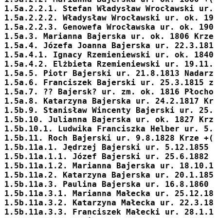
1.5a.2.2.1. Stefan Władysław Wrocławski ur.
1.5a.2.2.2. Władysław Wrocławski ur. ok. 19
1.5a.2.2.3. Genowefa Wrocławska ur. ok. 190
1.5a.3. 
Marianna
 Bajerska ur. ok. 1806 Krze
1.5a.4. 
Józefa Joanna
 Bajerska ur. 22.3.181
1.5a.4.1. Ignacy Rzemieniewski ur. ok. 1840
1.5a.4.2. Elżbieta Rzemieniewski ur. 19.11.
1.5a.5. 
Piotr
 Bajerski ur. 21.8.1813 Nadarz
1.5a.6. 
Franciszek
 Bajerski ur. 25.3.1815 z
1.5a.7. 
??
 Bajersk? ur. zm. ok. 1816 Płocho
1.5a.8. 
Katarzyna
 Bajerska ur. 24.2.1817 Kr
1.5b.9. 
Stanisław Wincenty
 Bajerski ur. 25.
1.5b.10. 
Julianna
 Bajerska ur. ok. 1827 Krz
1.5b.10.1. Ludwika Franciszka Helber ur. 5.
1.5b.11. 
Roch
 Bajerski ur. 9.8.1828 Krze +(
1.5b.11a.1. 
Jędrzej
 Bajerski ur. 5.12.1855 
1.5b.11a.1.1. 
Józef
 Bajerski ur. 25.6.1882 
1.5b.11a.1.2. 
Marianna
 Bajerska ur. 18.10.1
1.5b.11a.2. 
Katarzyna
 Bajerska ur. 20.1.185
1.5b.11a.3. 
Paulina
 Bajerska ur. 16.8.1860 
1.5b.11a.3.1. Marianna Małecka ur. 25.12.18
1.5b.11a.3.2. Katarzyna Małecka ur. 22.3.18
1.5b.11a.3.3. Franciszek Małecki ur. 28.1.1