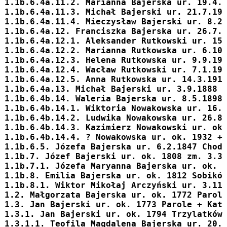
1.1b.6.4a.11.2. 
Marianna
 Bajerska ur. 19.4.
1.1b.6.4a.11.3. 
Michał
 Bajerski ur. 21.7.19
1.1b.6.4a.11.4. 
Mieczysław
 Bajerski ur. 8.2
1.1b.6.4a.12. 
Franciszka
 Bajerska ur. 26.7.
1.1b.6.4a.12.1. Aleksander Rutkowski ur. 15
1.1b.6.4a.12.2. Marianna Rutkowska ur. 6.10
1.1b.6.4a.12.3. Helena Rutkowska ur. 9.9.19
1.1b.6.4a.12.4. Wacław Rutkowski ur. 7.1.19
1.1b.6.4a.12.5. Anna Rutkowska ur. 14.3.191
1.1b.6.4a.13. 
Michał
 Bajerski ur. 3.9.1888 
1.1b.6.4b.14. 
Waleria
 Bajerska ur. 8.5.1898
1.1b.6.4b.14.1. Wiktoria Nowakowska ur. 16.
1.1b.6.4b.14.2. Ludwika Nowakowska ur. 26.8
1.1b.6.4b.14.3. Kazimierz Nowakowski ur. ok
1.1b.6.4b.14.4. ? Nowakowska ur. ok. 1932 +
1.1b.6.5. 
Józefa
 Bajerska ur. 6.2.1847 Chod
1.1b.7. 
Józef
 Bajerski ur. ok. 1808 zm. 3.3
1.1b.7.1. 
Józefa Maryanna
 Bajerska ur. ok. 
1.1b.8. 
Emilia
 Bajerska ur. ok. 1812 Sobikó
1.1b.8.1. Wiktor Mikołaj Arczyński ur. 3.11
1.2. 
Małgorzata
 Bajerska ur. ok. 1772 Parol
1.3. 
Jan
 Bajerski ur. ok. 1773 Parole + Kat
1.3.1. 
Jan
 Bajerski ur. ok. 1794 Trzylatków
1.3.1.1. 
Teofila Magdalena
 Bajerska ur. 20.