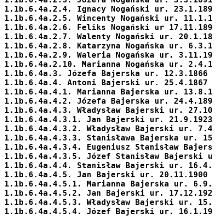
1.1b.6.4a.2.4. Ignacy Nogański ur. 23.1.189
1.1b.6.4a.2.5. Wincenty Nogański ur. 11.1.1
1.1b.6.4a.2.6. Feliks Nogański ur 17.11.189
1.1b.6.4a.2.7. Walenty Nogański ur. 20.1.18
1.1b.6.4a.2.8. Katarzyna Nogańska ur. 6.3.1
1.1b.6.4a.2.9. Waleria Nogańska ur. 3.11.19
1.1b.6.4a.2.10. Marianna Nogańska ur. 2.4.1
1.1b.6.4a.3. 
Józefa
 Bajerska ur. 12.3.1866 
1.1b.6.4a.4. 
Antoni
 Bajerski ur. 25.4.1867 
1.1b.6.4a.4.1. 
Marianna
 Bajerska ur. 13.8.1
1.1b.6.4a.4.2. 
Józefa
 Bajerska ur. 24.4.189
1.1b.6.4a.4.3. 
Władysław
 Bajerski ur. 27.10
1.1b.6.4a.4.3.1. 
Jan
 Bajerski ur. 21.9.1923
1.1b.6.4a.4.3.2. 
Władysław
 Bajerski ur. 7.4
1.1b.6.4a.4.3.3. 
Stanisława
 Bajerska ur. 15
1.1b.6.4a.4.3.4. 
Eugeniusz Stanisław
 Bajers
1.1b.6.4a.4.3.5. 
Józef Stanisław
 Bajerski u
1.1b.6.4a.4.4. 
Stanisław
 Bajerski ur. 16.4.
1.1b.6.4a.4.5. 
Jan
 Bajerski ur. 20.11.1900 
1.1b.6.4a.4.5.1. 
Marianna
 Bajerska ur. 6.9.
1.1b.6.4a.4.5.2. 
Jan
 Bajerski ur. 17.12.192
1.1b.6.4a.4.5.3. 
Władysław
 Bajerski ur. 15.
1.1b.6.4a.4.5.4. 
Józef
 Bajerski ur. 16.1.19