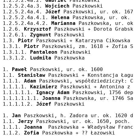
1.2.5.2.4a.2. 
Gabriel
 Paszkowski
1.2.5.2.4a.3. 
Wojciech
 Paszkowski
1.2.5.2.4a.4. 
Józef
 Paszkowski, ur. ok. 167
1.2.5.2.4a.4.1. 
Helena
 Paszkowska, ur. ok. 
1.2.5.2.4a.4.2. 
Marianna
 Paszkowska, ur. ok
1.2.6. 
Krzysztof
 Paszkowski + Dorota Grabsk
1.2.6.1. 
Zygmunt
 Paszkowski
1.3. 
Piotr
 Paszkowski + Katarzyna Cikowska
1.3.1. 
Piotr
 Paszkowski, zm. 1618 + Zofia S
1.3.1.1. 
Pantaleon
 Paszkowski
1.3.1.2. 
Ludmiła
 Paszkowska
1. 
Paweł
 Paszkowski, ur. ok. 1600
1.1. 
Stanisław
 Paszkowski + Konstancja Łagu
1.1.1. 
Adam
 Paszkowski, współdziedziczył: C
1.1.1.1. 
Kazimierz
 Paszkowski + Antonina z 
1.1.1.1.1. 
Ignacy Adam
 Paszkowski, 1756 dep
1.1.1.1.1.1. 
Joanna
 Paszkowska, ur. 1746 Sa
1.1.1.1.2. 
Józef
 Paszkowski
1. 
Jan
 Paszkowski, h. Zadora ur. ok. 1620 d
1.1. 
Jerzy
 Paszkowski, ur. ok. 1650, poch. 
1.1.1. 
Joanna
  Paszkowska + Władysław Franc
1.1.2. 
Zofia
 Paszkowska + ?? Łazowski