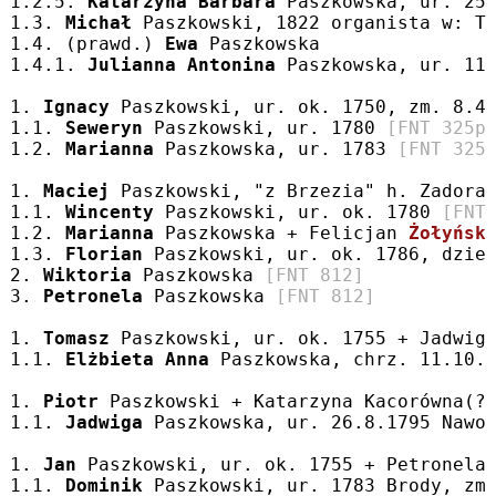
1.2.5. 
Katarzyna Barbara
 Paszkowska, ur. 25
1.3. 
Michał
 Paszkowski, 1822 organista w: T
1.4. (prawd.) 
Ewa
 Paszkowska
1.4.1. 
Julianna Antonina
 Paszkowska, ur. 11
1. 
Ignacy
 Paszkowski, ur. ok. 1750, zm. 8.4
1.1. 
Seweryn
 Paszkowski, ur. 1780 
[FNT 325p
1.2. 
Marianna
 Paszkowska, ur. 1783 
[FNT 325
1. 
Maciej
 Paszkowski, "z Brzezia" h. Zadora
1.1. 
Wincenty
 Paszkowski, ur. ok. 1780 
[FNT
1.2. 
Marianna
 Paszkowska + Felicjan 
Żołyńsk
1.3. 
Florian
 Paszkowski, ur. ok. 1786, dzie
2. 
Wiktoria
 Paszkowska 
[FNT 812]
3. 
Petronela
 Paszkowska 
[FNT 812]
1. 
Tomasz
 Paszkowski, ur. ok. 1755 + Jadwig
1.1. 
Elżbieta Anna
 Paszkowska, chrz. 11.10.
1. 
Piotr
 Paszkowski + Katarzyna Kacorówna(?
1.1. 
Jadwiga
 Paszkowska, ur. 26.8.1795 Nawo
1. 
Jan
 Paszkowski, ur. ok. 1755 + Petronela
1.1. 
Dominik
 Paszkowski, ur. 1783 Brody, zm