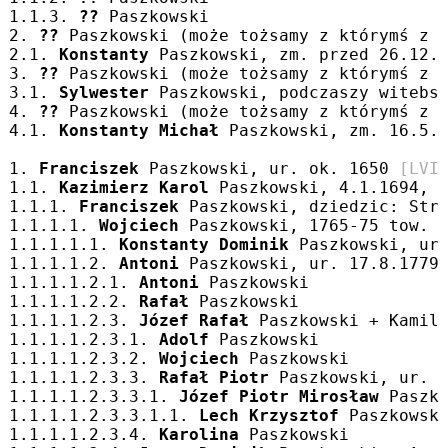
1.1.3. 
??
 Paszkowski
2. 
??
 Paszkowski (może tożsamy z którymś z 
2.1. 
Konstanty
 Paszkowski, zm. przed 26.12.
3. 
??
 Paszkowski (może tożsamy z którymś z 
3.1. 
Sylwester
 Paszkowski, podczaszy witebs
4. 
??
 Paszkowski (może tożsamy z którymś z 
4.1. 
Konstanty Michał
 Paszkowski, zm. 16.5.
1. 
Franciszek
 Paszkowski, ur. ok. 1650 
[LVI
1.1. 
Kazimierz Karol
 Paszkowski, 4.1.1694, 
1.1.1. 
Franciszek
 Paszkowski, dziedzic: Str
1.1.1.1. 
Wojciech
 Paszkowski, 1765-75 tow. 
1.1.1.1.1. 
Konstanty Dominik
 Paszkowski, ur
1.1.1.1.2. 
Antoni
 Paszkowski, ur. 17.8.1779
1.1.1.1.2.1. 
Antoni
 Paszkowski
1.1.1.1.2.2. 
Rafał
 Paszkowski
1.1.1.1.2.3. 
Józef Rafał
 Paszkowski + Kamil
1.1.1.1.2.3.1. 
Adolf
 Paszkowski
1.1.1.1.2.3.2. 
Wojciech
 Paszkowski
1.1.1.1.2.3.3. 
Rafał Piotr
 Paszkowski, ur. 
1.1.1.1.2.3.3.1. 
Józef Piotr Mirosław
 Paszk
1.1.1.1.2.3.3.1.1. 
Lech Krzysztof
 Paszkowsk
1.1.1.1.2.3.4. 
Karolina
 Paszkowski