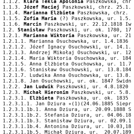
1.1.2. 
Klara Tekla Apolonia
 Paszkowska, chr
1.1.3. 
Józef Maciej
 Paszkowski, chrz. 25.1.
1.1.4. 
Marianna Elżbieta
 Paszkowska, chrz. 
1.1.5. 
Zofia Maria
 (?) Paszkowska, ur. 1.5.
1.1.6. 
Marcin
 Paszkowski, ur. 22.12.1818 Iw
1.2. 
Stanisław
 Paszkowski, ur. ok. 1780, 17
1.2.1. 
Marianna Wiktoria
 Paszkowska, ur. 21
1.2.1.1. Marianna Osuchowska, ur. 1.4.1836 
1.2.1.2. Józef Ignacy Osuchowski, ur. 14.1.
1.2.1.3. Andrzej Mikołaj Osuchowski, ur. 12
1.2.1.4. Maria Wiktoria Osuchowska, ur. 184
1.2.1.5. Anna Elżbieta Osuchowska, ur. 11.7
1.2.1.6. Stanisław Osuchowski, ur. 13.8.184
1.2.1.7. Ludwika Anna Osuchowska, ur. 13.8.
1.2.1.8. Jan Osuchowski, ur. ok. 1847 Świdn
1.2.2. 
Jan Ludwik
 Paszkowski, ur. 4.8.1820 
1.2.3. 
Michał Hieronim
 Paszkowski, ur. 5.8.
1.2.3.1. 
Elżbieta
 Paszkowska, ur. ok. 1835 
1.2.3.1.1. Jan Dziura +(1)(24.06.1885 Siepr
1.2.3.1.1b.1. Anna Dziura, ur. 20.09.1888 S
1.2.3.1.1b.2. Stefania Dziura, ur. 04.06.18
1.2.3.1.1b.3. Stanisław Dziura, ur. 02.09.1
1.2.3.1.1b.4. Antonina Dziura, ur. 10.03,18
1.2.3.1.1b.5. Michał Dziura, ur.  20.07.189