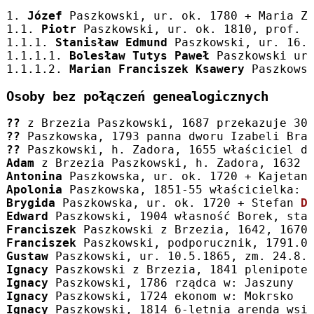
1. 
Józef
 Paszkowski, ur. ok. 1780 + Maria Z
1.1. 
Piotr
 Paszkowski, ur. ok. 1810, prof. 
1.1.1. 
Stanisław Edmund
 Paszkowski, ur. 16.
1.1.1.1. 
Bolesław Tutys Paweł
 Paszkowski ur
1.1.1.2. 
Marian Franciszek Ksawery
 Paszkows
Osoby bez połączeń genealogicznych
??
 z Brzezia Paszkowski, 1687 przekazuje 30
??
 Paszkowska, 1793 panna dworu Izabeli Bra
??
 Paszkowski, h. Zadora, 1655 właściciel d
Adam
 z Brzezia Paszkowski, h. Zadora, 1632 
Antonina
 Paszkowska, ur. ok. 1720 + Kajetan
Apolonia
 Paszkowska, 1851-55 właścicielka: 
Brygida
 Paszkowska, ur. ok. 1720 + Stefan 
D
Edward
 Paszkowski, 1904 własność Borek, sta
Franciszek
 Paszkowski z Brzezia, 1642, 1670
Franciszek
 Paszkowski, podporucznik, 1791.0
Gustaw
 Paszkowski, ur. 10.5.1865, zm. 24.8.
Ignacy
 Paszkowski z Brzezia, 1841 plenipote
Ignacy
 Paszkowski, 1786 rządca w: Jaszuny  
Ignacy
 Paszkowski, 1724 ekonom w: Mokrsko 
Ignacy
 Paszkowski, 1814 6-letnia arenda wsi