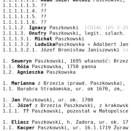
1.1.1.1.1.3. ??
1.1.1.1.1.4. ??
1.1.1.1.1.5. ??
1.1.1.1.1.6. ??
1.1.1.2. 
Ignacy
 Paszkowski  
[CDIAL 165-3-35
1.1.1.3. 
Onufry
 Paszkowski, legit. szlach. 
1.1.1.3.1. 
Michał
 Paszkowski
1.1.1.3.2. 
Ludwika
Paszkowska + Adalbert Jan
1.1.1.3.2.1. Józef Bronisław Janiszewski 
[n
1. 
Seweryn
 Paszkowski, 1695 własność: Brzez
1.1. 
Róża
 Paszkowska, 1750 panna
1.2. 
Agnieszka
 Paszkowska
1. 
Marianna
 z Brzezia (prawd. Paszkowska), 
1.1. Barabra Stradomska, ur. ok 1670, zm,. 
1. 
Jan
 Paszkowski, ur. ok. 1700
1.1. 
Józef
 z Brzezia Paszkowski, z krakowsk
1.1.1. 
??
 Paszkowski, pozostał w Małopolsce
1. 
Eliasz
 Paszkowski, h. Zadora, ur. ok. 17
1.1. 
Kacper
 Paszkowski, ur. 16.1.1719 Żuraw