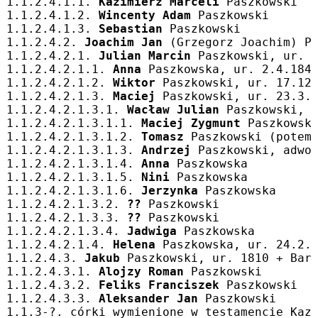
1.1.2.4.1.1. 
Kazimierz Marceli
 Paszkowski
1.1.2.4.1.2. 
Wincenty Adam
 Paszkowski
1.1.2.4.1.3. 
Sebastian
 Paszkowski
1.1.2.4.2. 
Joachim Jan
 (Grzegorz Joachim) P
1.1.2.4.2.1. 
Julian Marcin
 Paszkowski, ur. 
1.1.2.4.2.1.1. 
Anna
 Paszkowska, ur. 2.4.184
1.1.2.4.2.1.2. 
Wiktor
 Paszkowski, ur. 17.12
1.1.2.4.2.1.3. 
Maciej
 Paszkowski, ur. 23.3.
1.1.2.4.2.1.3.1. 
Wacław Julian
 Paszkowski, 
1.1.2.4.2.1.3.1.1. 
Maciej Zygmunt
 Paszkowsk
1.1.2.4.2.1.3.1.2. 
Tomasz
 Paszkowski (potem
1.1.2.4.2.1.3.1.3. 
Andrzej
 Paszkowski, adwo
1.1.2.4.2.1.3.1.4. 
Anna
 Paszkowska
1.1.2.4.2.1.3.1.5. 
Nini
 Paszkowska
1.1.2.4.2.1.3.1.6. 
Jerzynka
 Paszkowska
1.1.2.4.2.1.3.2. 
??
 Paszkowski
1.1.2.4.2.1.3.3. 
??
 Paszkowski
1.1.2.4.2.1.3.4. 
Jadwiga
 Paszkowska
1.1.2.4.2.1.4. 
Helena
 Paszkowska, ur. 24.2.
1.1.2.4.3. 
Jakub
 Paszkowski, ur. 1810 + Bar
1.1.2.4.3.1. 
Alojzy Roman
 Paszkowski
1.1.2.4.3.2. 
Feliks Franciszek
 Paszkowski
1.1.2.4.3.3. 
Aleksander Jan
 Paszkowski
1.1.3-?. córki wymienione w testamencie Kaz