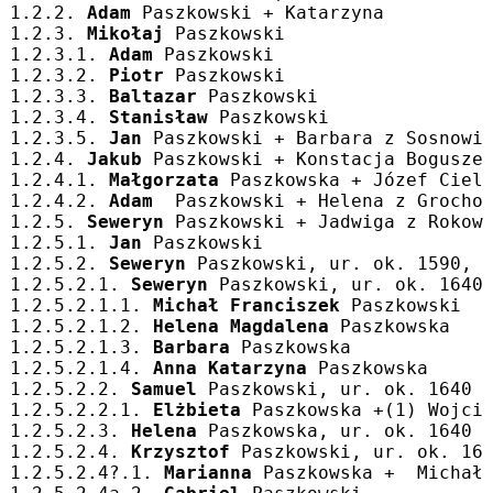
1.2.2. 
Adam
 Paszkowski + Katarzyna
1.2.3. 
Mikołaj
 Paszkowski
1.2.3.1. 
Adam
 Paszkowski
1.2.3.2. 
Piotr
 Paszkowski
1.2.3.3. 
Baltazar
 Paszkowski
1.2.3.4. 
Stanisław
 Paszkowski
1.2.3.5. 
Jan
 Paszkowski + Barbara z Sosnowi
1.2.4. 
Jakub
 Paszkowski + Konstacja Bogusze
1.2.4.1. 
Małgorzata
 Paszkowska + Józef Ciel
1.2.4.2. 
Adam
  Paszkowski + Helena z Grocho
1.2.5. 
Seweryn
 Paszkowski + Jadwiga z Rokow
1.2.5.1. 
Jan
 Paszkowski
1.2.5.2. 
Seweryn
 Paszkowski, ur. ok. 1590, 
1.2.5.2.1. 
Seweryn
 Paszkowski, ur. ok. 1640
1.2.5.2.1.1. 
Michał Franciszek
 Paszkowski
1.2.5.2.1.2. 
Helena Magdalena
 Paszkowska
1.2.5.2.1.3. 
Barbara
 Paszkowska
1.2.5.2.1.4. 
Anna Katarzyna
 Paszkowska
1.2.5.2.2. 
Samuel
 Paszkowski, ur. ok. 1640 
1.2.5.2.2.1. 
Elżbieta
 Paszkowska +(1) Wojci
1.2.5.2.3. 
Helena
 Paszkowska, ur. ok. 1640 
1.2.5.2.4. 
Krzysztof
 Paszkowski, ur. ok. 16
1.2.5.2.4?.1. 
Marianna
 Paszkowska +  Michał