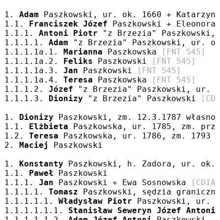
1. 
Adam
 Paszkowski, ur. ok. 1660 + Katarzyn
1.1. 
Franciszek Józef
 Paszkowski + Eleonora
1.1.1. 
Antoni Piotr
 "z Brzezia" Paszkowski,
1.1.1.1. 
Adam
 "z Brzezia" Paszkowski, ur. o
1.1.1.1a.1. 
Marianna
 Paszkowska 
[FNT 545]
1.1.1.1a.2. 
Feliks
 Paszkowski 
[FNT 545]
1.1.1.1a.3. 
Jan
 Paszkowski 
[FNT 545]
1.1.1.1a.4. 
Teresa
 Paszkowska 
[FNT 545]
1.1.1.2. 
Józef
 "z Brzezia" Paszkowski, ur. 
1.1.1.3. 
Dionizy
 "z Brzezia" Paszkowski 
[CD
1. 
Dionizy
 Paszkowski, zm. 12.3.1787 własno
1.1. 
Elżbieta
 Paszkowska, ur. 1785, zm. prz
1.2. 
Teresa
 Paszkowska, ur. 1786, zm. 1793
2. 
Maciej
 Paszkowski
1. 
Konstanty
 Paszkowski, h. Zadora, ur. ok.
1.1. 
Paweł
 Paszkowski
1.1.1. 
Jan
 Paszkowski + Ewa Sosnowska 
[CDIA
1.1.1.1. 
Tomasz
 Paszkowski, sędzia graniczn
1.1.1.1.1. 
Władysław Piotr
 Paszkowski, ur. 
1.1.1.1.1.1. 
Stanisław Seweryn Józef Antoni
1.1.1.1.1.2. 
Adam Józef Antoni
 Paszkowski, 