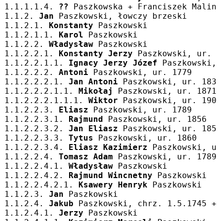
1.1.1.1.4. 
??
 Paszkowska + Franciszek Malin
1.1.2. 
Jan
 Paszkowski, łowczy brzeski
1.1.2.1. 
Konstanty
 Paszkowski
1.1.2.1.1. 
Karol
 Paszkowski
1.1.2.2. 
Władysław
 Paszkowski
1.1.2.2.1. 
Konstanty Jerzy
 Paszkowski, ur. 
1.1.2.2.1.1. 
Ignacy Jerzy Józef
 Paszkowski,
1.1.2.2.2. 
Antoni
 Paszkowski, ur. 1779
1.1.2.2.2.1. 
Jan Antoni
 Paszkowski, ur. 183
1.1.2.2.2.1.1. 
Mikołaj
 Paszkowski, ur. 1871
1.1.2.2.2.1.1.1. 
Wiktor
 Paszkowski, ur. 190
1.1.2.2.3. 
Eliasz
 Paszkowski, ur. 1789
1.1.2.2.3.1. 
Rajmund
 Paszkowski, ur. 1856
1.1.2.2.3.2. 
Jan Eliasz
 Paszkowski, ur. 185
1.1.2.2.3.3. 
Tytus
 Paszkowski, ur. 1860
1.1.2.2.3.4. 
Eliasz Kazimierz
 Paszkowski, u
1.1.2.2.4. 
Tomasz Adam
 Paszkowski, ur. 1789
1.1.2.2.4.1. 
Władysław
 Paszkowski
1.1.2.2.4.2. 
Rajmund Wincnetny
 Paszkowski
1.1.2.2.4.2.1. 
Ksawery Henryk
 Paszkowski
1.1.2.3. 
Jan
 Paszkowski
1.1.2.4. 
Jakub
 Paszkowski, chrz. 1.5.1745 +
1.1.2.4.1. 
Jerzy
 Paszkowski