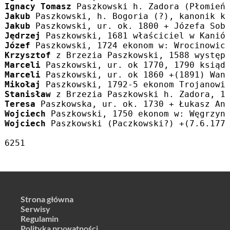
Ignacy Tomasz
 Paszkowski h. Zadora (Płomień
Jakub
 Paszkowski, h. Bogoria (?), kanonik k
Jakub
 Paszkowski, ur. ok. 1800 + Józefa Sob
Jędrzej
 Paszkowski, 1681 właściciel w Kanió
Józef
 Paszkowski, 1724 ekonom w: Wrocinowic
Krzysztof
 z Brzezia Paszkowski, 1588 występ
Marceli
 Paszkowski, ur. ok 1770, 1790 ksiąd
Marceli
 Paszkowski, ur. ok 1860 +(1891) Wan
Mikołaj
 Paszkowski, 1792-5 ekonom Trojanowi
Stanisław
 z Brzezia Paszkowski h. Zadora, 1
Teresa
 Paszkowska, ur. ok. 1730 + Łukasz An
Wojciech
 Paszkowski, 1750 ekonom w: Węgrzyn
Wojciech
 Paszkowski (Paczkowski?) +(7.6.177
6251
Strona główna
Serwisy
Regulamin
Polityka prywatności