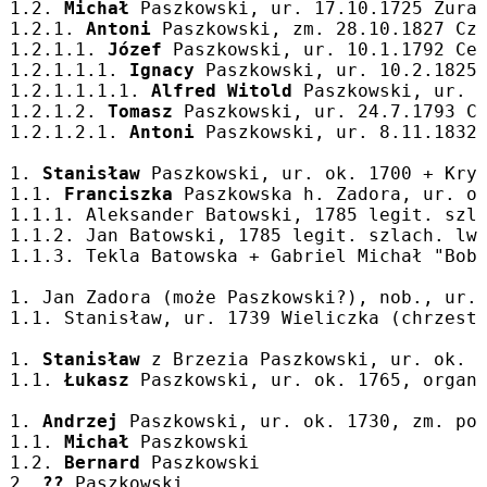
1.2. 
Michał
 Paszkowski, ur. 17.10.1725 Żura
1.2.1. 
Antoni
 Paszkowski, zm. 28.10.1827 Cz
1.2.1.1. 
Józef
 Paszkowski, ur. 10.1.1792 Ce
1.2.1.1.1. 
Ignacy
 Paszkowski, ur. 10.2.1825
1.2.1.1.1.1. 
Alfred Witold
 Paszkowski, ur. 
1.2.1.2. 
Tomasz
 Paszkowski, ur. 24.7.1793 C
1.2.1.2.1. 
Antoni
 Paszkowski, ur. 8.11.1832
1. 
Stanisław
 Paszkowski, ur. ok. 1700 + Kry
1.1. 
Franciszka
 Paszkowska h. Zadora, ur. o
1.1.1. Aleksander Batowski, 1785 legit. szl
1.1.2. Jan Batowski, 1785 legit. szlach. lw
1.1.3. Tekla Batowska + Gabriel Michał "Bob
1. Jan Zadora (może Paszkowski?), nob., ur.
1.1. Stanisław, ur. 1739 Wieliczka (chrzest
1. 
Stanisław
 z Brzezia Paszkowski, ur. ok. 
1.1. 
Łukasz
 Paszkowski, ur. ok. 1765, organ
1. 
Andrzej
 Paszkowski, ur. ok. 1730, zm. po
1.1. 
Michał
 Paszkowski
1.2. 
Bernard
 Paszkowski
2. 
??
 Paszkowski