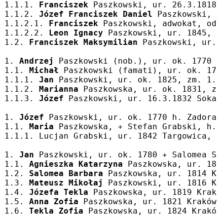
1.1.1. 
Franciszek
 Paszkowski, ur. 26.3.1818
1.1.2. 
Józef Franciszek Daniel
 Paszkowski, 
1.1.2.1. 
Franciszek
 Paszkowski, adwokat, od
1.1.2.2. 
Leon Ignacy
 Paszkowski, ur. 1845, 
1.2. 
Franciszek Maksymilian
 Paszkowski, ur.
1. 
Andrzej
 Paszkowski (nob.), ur. ok. 1770 
1.1. 
Michał
 Paszkowski (famati), ur. ok. 17
1.1.1. 
Jan
 Paszkowski, ur. ok. 1825, zm. 1.
1.1.2. 
Marianna
 Paszkowska, ur. ok. 1831, z
1.1.3. 
Józef
 Paszkowski, ur. 16.3.1832 Soka
1. 
Józef
 Paszkowski, ur. ok. 1770 h. Zadora
1.1. 
Maria
 Paszkowska, + Stefan Grabski, h.
1.1.1. Lucjan Grabski, ur. 1842 Targowica, 
1. 
Jan
 Paszkowski, ur. ok. 1780 + Salomea S
1.1. 
Agnieszka Katarzyna
 Paszkowska, ur. 18
1.2. 
Salomea Barbara
 Paszkowska, ur. 1814 K
1.3. 
Mateusz Mikołaj
 Paszkowski, ur. 1816 K
1.4. 
Józefa Tekla
 Paszkowska, ur. 1819 Krak
1.5. 
Anna Zofia
 Paszkowska, ur. 1821 Kraków
1.6. 
Tekla Zofia
 Paszkowska, ur. 1824 Krakó