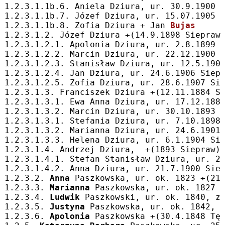
1.2.3.1.1b.6. Aniela Dziura, ur. 30.9.1900 
1.2.3.1.1b.7. Józef Dziura, ur. 15.07.1905 
1.2.3.1.1b.8. Zofia Dziura + Jan 
Bujas
1.2.3.1.2. Józef Dziura +(14.9.1898 Siepraw
1.2.3.1.2.1. Apolonia Dziura, ur. 2.8.1899 
1.2.3.1.2.2. Marcin Dziura, ur. 22.12.1900 
1.2.3.1.2.3. Stanisław Dziura, ur. 12.5.190
1.2.3.1.2.4. Jan Dziura, ur. 24.6.1906 Siep
1.2.3.1.2.5. Zofia Dziura, ur. 28.6.1907 Si
1.2.3.1.3. Franciszek Dziura +(12.11.1884 S
1.2.3.1.3.1. Ewa Anna Dziura, ur. 17.12.188
1.2.3.1.3.2. Marcin Dziura, ur. 30.10.1893 
1.2.3.1.3.1. Stefania Dziura, ur. 7.10.1898
1.2.3.1.3.2. Marianna Dziura, ur. 24.6.1901
1.2.3.1.3.3. Helena Dziura, ur. 6.1.1904 Si
1.2.3.1.4. Andrzej Dziura,  +(1893 Siepraw)
1.2.3.1.4.1. Stefan Stanisław Dziura, ur. 2
1.2.3.1.4.2. Anna Dziura, ur. 21.7.1900 Sie
1.2.3.2. 
Anna
 Paszkowska, ur. ok. 1823 +(21
1.2.3.3. 
Marianna
 Paszkowska, ur. ok. 1827 
1.2.3.4. 
Ludwik
 Paszkowski, ur. ok. 1840, z
1.2.3.5. 
Justyna
 Paszkowska, ur. ok. 1842, 
1.2.3.6. 
Apolonia
 Paszkowska +(30.4.1848 Tę