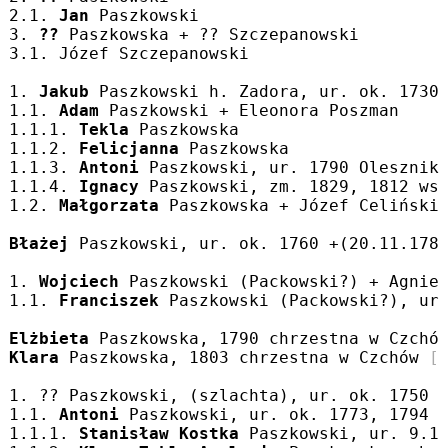
2.1. 
Jan
 Paszkowski
3. 
??
 Paszkowska + ?? Szczepanowski
3.1. Józef Szczepanowski
1. 
Jakub
 Paszkowski h. Zadora, ur. ok. 1730
1.1. 
Adam
 Paszkowski + Eleonora Poszman
1.1.1. 
Tekla
 Paszkowska
1.1.2. 
Felicjanna
 Paszkowska
1.1.3. 
Antoni
 Paszkowski, ur. 1790 Olesznik
1.1.4. 
Ignacy
 Paszkowski, zm. 1829, 1812 ws
1.2. 
Małgorzata
 Paszkowska + Józef Celiński
Błażej
 Paszkowski, ur. ok. 1760 +(20.11.178
1. 
Wojciech
 Paszkowski (Packowski?) + Agnie
1.1. 
Franciszek
 Paszkowski (Packowski?), ur
Elżbieta
 Paszkowska, 1790 chrzestna w Czchó
Klara
 Paszkowska, 1803 chrzestna w Czchów 
[
1. ?? Paszkowski, (szlachta), ur. ok. 1750
1.1. 
Antoni
 Paszkowski, ur. ok. 1773, 1794 
1.1.1. 
Stanisław Kostka
 Paszkowski, ur. 9.1