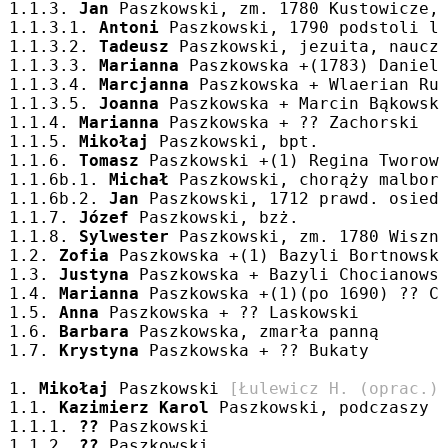
1.1.3. 
Jan
 Paszkowski, zm. 1780 Kustowicze,
1.1.3.1. 
Antoni
 Paszkowski, 1790 podstoli l
1.1.3.2. 
Tadeusz
 Paszkowski, jezuita, naucz
1.1.3.3. 
Marianna
 Paszkowska +(1783) Daniel
1.1.3.4. 
Marcjanna
 Paszkowska + Wlaerian Ru
1.1.3.5. 
Joanna
 Paszkowska + Marcin Bąkowsk
1.1.4. 
Marianna
 Paszkowska + ?? Zachorski
1.1.5. 
Mikołaj
 Paszkowski, bpt.
1.1.6. 
Tomasz
 Paszkowski +(1) Regina Tworow
1.1.6b.1. 
Michał
 Paszkowski, chorąży malbor
1.1.6b.2. 
Jan
 Paszkowski, 1712 prawd. osied
1.1.7. 
Józef
 Paszkowski, bzż.
1.1.8. 
Sylwester
 Paszkowski, zm. 1780 Wiszn
1.2. 
Zofia
 Paszkowska +(1) Bazyli Bortnowsk
1.3. 
Justyna
 Paszkowska + Bazyli Chocianows
1.4. 
Marianna
 Paszkowska +(1)(po 1690) ?? C
1.5. 
Anna
 Paszkowska + ?? Laskowski
1.6. 
Barbara
 Paszkowska, zmarła panną
1.7. 
Krystyna
 Paszkowska + ?? Bukaty
1. 
Mikołaj
 Paszkowski 
[Łulewicz H. (oprac.)
1.1. 
Kazimierz Karol
 Paszkowski, podczaszy 
1.1.1. 
??
 Paszkowski
1.1.2. 
??
 Paszkowski