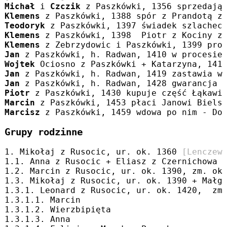
Michał
 i 
Czczik
 z Paszkówki, 1356 sprzedają
Klemens
 z Paszkówki, 1388 spór z Prandotą z
Teodoryk
 z Paszkówki, 1397 świadek szlachec
Klemens
 z Paszkówki, 1398  Piotr z Kociny z
Klemens
 z Zebrzydowic i Paszkówki, 1399 pro
Jan
 z Paszkówki, h. Radwan, 1410 w procesie
Wojtek
 Ociosno z Paszkówki + Katarzyna, 141
Jan
 z Paszkówki, h. Radwan, 1419 zastawia w
Jan
 z Paszkówki, h. Radwan, 1428 gwarancja 
Piotr
 z Paszkówki, 1430 kupuje część Łąkawi
Marcin
 z Paszkówki, 1453 płaci Janowi Biels
Marcisz
 z Paszkówki, 1459 wdowa po nim - Do
Grupy rodzinne
1. Mikołaj z Rusocic, ur. ok. 1360 
[Lenczew
1.1. Anna z Rusocic + Eliasz z Czernichowa
1.2. Marcin z Rusocic, ur. ok. 1390, zm. ok
1.3. Mikołaj z Rusocic, ur. ok. 1390 + Małg
1.3.1. Leonard z Rusocic, ur. ok. 1420,  zm
1.3.1.1. Marcin
1.3.1.2. Wierzbipięta
1.3.1.3. Anna