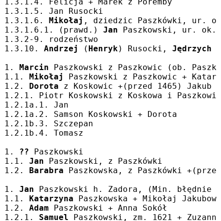
1.3.1.4. Felicja + Marek z Poremby
1.3.1.5. Jan Rusocki
1.3.1.6. 
Mikołaj
, dziedzic Paszkówki, ur. o
1.3.1.6.1. (prawd.) 
Jan
 Paszkowski, ur. ok.
1.3.2-9. rodzeństwo
1.3.10. 
Andrzej
 (
Henryk
) Rusocki, 
Jędrzych
 
1. 
Marcin
 Paszkowski z Paszkowic (ob. Paszk
1.1. 
Mikołaj
 Paszkowski z Paszkowic + Katar
1.2. 
Dorota
 z Koskowic +(przed 1465) Jakub 
1.2.1. Piotr Koskowski z Koskowa i Paszkowi
1.2.1a.1. Jan
1.2.1a.2. Samson Koskowski + Dorota
1.2.1b.3. Szczepan
1.2.1b.4. Tomasz
1. 
??
 Paszkowski
1.1. 
Jan
 Paszkowski, z Paszkówki
1.2. 
Barabra
 Paszkowska, z Paszkówki +(prze
1. 
Jan
 Paszkowski h. Zadora, (Min. błędnie 
1.1. 
Katarzyna
 Paszkowska + Mikołaj Jakubow
1.2. 
Adam
 Paszkowski + Anna Sokół
1.2.1. 
Samuel
 Paszkowski, zm. 1621 + Zuzann