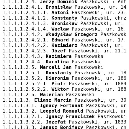
1.1.1.1.2.4. 
Jerzy Dominik
 Paszkowski + Ant
1.1.1.1.2.4.1. 
Bronisław
 Paszkowski, ur. 14
1.1.1.1.2.4.1.1. 
Antoni
 Paszkowski, ur. 23.
1.1.1.1.2.4.1.2. 
Konstanty
 Paszkowski, chrz
1.1.1.1.2.4.1.3. 
Bronisław
 Paszkowski, ur. 
1.1.1.1.2.4.1.4. 
Wacław
 Paszkowski, ur. 16.
1.1.1.1.2.4.2. 
Władysław Grzegorz
 Paszkowsk
1.1.1.1.2.4.2.1. 
Edward
 Paszkowski, ur. 17.
1.1.1.1.2.4.2.2. 
Kazimierz
 Paszkowski, ur. 
1.1.1.1.2.4.2.3. 
Józef
 Paszkowski, ur. 21.1
1.1.1.1.2.4.3. 
Kazimiera
 Paszkowska
1.1.1.1.2.4.4. 
Karolina
 Paszkowska
1.1.1.1.2.5. 
Marceli Jan
 Paszkowski
1.1.1.1.2.5.1. 
Konstanty
 Paszkowski, ur. 18
1.1.1.1.2.5.2. 
Hieronim
 Paszkowski, ur. 186
1.1.1.1.2.5.2.1. 
Piotr
 Paszkowski, ur. 1884
1.1.1.1.2.5.2.2. 
Wiktor
 Paszkowski, ur. 188
1.1.1.1.2.6. 
Walerian
 Paszkowski
1.1.1.1.3. 
Eliasz Marcin
 Paszkowski, ur. 30
1.1.1.1.3.1. 
Ignacy Fortunat
 Paszkowski, ur
1.1.1.1.3.2. 
Leopold Romuald
 Paszkowski, ur
1.1.1.1.3.2.1. 
Ignacy Franciszek
 Paszkowski
1.1.1.1.3.2.2. 
Józefat
 Paszkowski, ur. 1833
1.1.1.1.3.3. 
Janusz Bonifacy
 Paszkowski, ch