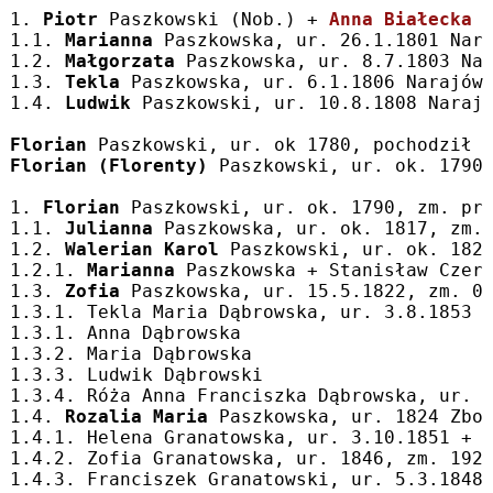
1. 
Piotr
 Paszkowski (Nob.) + 
Anna Białecka
 
1.1. 
Marianna
 Paszkowska, ur. 26.1.1801 Nar
1.2. 
Małgorzata
 Paszkowska, ur. 8.7.1803 Na
1.3. 
Tekla
 Paszkowska, ur. 6.1.1806 Narajów
1.4. 
Ludwik
 Paszkowski, ur. 10.8.1808 Naraj
Florian
 Paszkowski, ur. ok 1780, pochodził 
Florian (Florenty)
 Paszkowski, ur. ok. 1790
1. 
Florian
 Paszkowski, ur. ok. 1790, zm. pr
1.1. 
Julianna
 Paszkowska, ur. ok. 1817, zm.
1.2. 
Walerian Karol
 Paszkowski, ur. ok. 182
1.2.1. 
Marianna
 Paszkowska + Stanisław Czer
1.3. 
Zofia
 Paszkowska, ur. 15.5.1822, zm. 0
1.3.1. Tekla Maria Dąbrowska, ur. 3.8.1853 
1.3.1. Anna Dąbrowska
1.3.2. Maria Dąbrowska
1.3.3. Ludwik Dąbrowski
1.3.4. Róża Anna Franciszka Dąbrowska, ur. 
1.4. 
Rozalia Maria
 Paszkowska, ur. 1824 Zbo
1.4.1. Helena Granatowska, ur. 3.10.1851 + 
1.4.2. Zofia Granatowska, ur. 1846, zm. 192
1.4.3. Franciszek Granatowski, ur. 5.3.1848