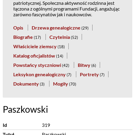
patriotycznej. Społeczna aktywność rodzinna jest
łączona z ogólnymi programami Fundacji, angażując
zarówno fascynatów jak i naukowców.
Opis
Drzewa genealogiczne
(
29
)
Biografie
Czytelnia
(
17
)
(
52
)
Właściciele ziemscy
(
18
)
Katalog oficjalistów
(
14
)
Powstańcy styczniowi
Bitwy
(
42
)
(
6
)
Leksykon genealogiczny
Portrety
(
7
)
(
7
)
Dokumenty
Mogiły
(
3
)
(
70
)
Paszkowski
Id
319
Tytuł
Paszkowski