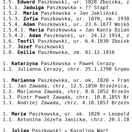
1.5. 
Edward
 Paszkowski, ur. 1828 Zboiska, z
1.5.1. 
Jadwiga
 Paszkowska + ?? Stapf
1.5.2. 
Maria
 Paszkowska + Jan Jakliński
1.5.3. 
Zofia
 Paszkowska, ur. 1870, zm. 1938
1.5.4. 
Adam
 Paszkowski, ur. 23.6.1877 Wojkó
1.5.4.1. 
Maria
 Paszkowska + Jan Kanty Dzian
1.5.4.2. 
Adam
 Paszkowski, ur. 24.12.1914, z
1.6. 
Teofil
 Paszkowski, ur. 6.4.1830 Zboisk
1.7. 
Józef
 Paszkowski
1.8. 
Emilia
 Paszkowska, zm. 01.12.1910
1. 
Katarzyna
 Paszkowska + Paweł Cerazy
1.1. Julianna Cerazy, chrz. 25.1.1790 Grębo
1. 
Marianna
 Paszkowska, ur. ok. 1820 + Fran
1.1. Jan Zawada, chrz. 12.5.1850 Brzeźnica,
1.2. Marianna Zawada, chrz. 8.8.1852 Brzeźn
1.3. Piotr Paweł Zawada, chrz. 10.8.1855 Br
1.3. Andrzej Zawada, chrz. 4.10.1857 Brzeźn
1. 
Maria
 Paszkowska, ur. ok. 1820 + Leopold
1.1. Antonina Józefa Janicka, chrz. 20.1.18
1. 
Julian
 Paszkowski + Karolina Wart