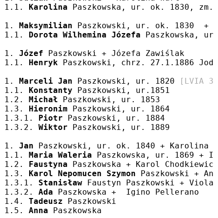
1.1. 
Karolina
 Paszkowska, ur. ok. 1830, zm.
1. 
Maksymilian
 Paszkowski, ur. ok. 1830  + 
1.1. 
Dorota Wilhemina Józefa
 Paszkowska, ur
1. 
Józef
 Paszkowski + Józefa Zawiślak
1.1. 
Henryk
 Paszkowski, chrz. 27.1.1886 Jod
1. 
Marceli Jan
 Paszkowski, ur. 1820 
[LVIA 3
1.1. 
Konstanty
 Paszkowski, ur.1851
1.2. 
Michał
 Paszkowski, ur. 1853
1.3. 
Hieronim
 Paszkowski, ur. 1864
1.3.1. 
Piotr
 Paszkowski, ur. 1884
1.3.2. 
Wiktor
 Paszkowski, ur. 1889
1. 
Jan
 Paszkowski, ur. ok. 1840 + Karolina 
1.1. 
Maria Waleria
 Paszkowska, ur. 1869 + I
1.2. 
Faustyna
 Paszkowska + Karol Chodkiewic
1.3. 
Karol Nepomucen Szymon
 Paszkowski + An
1.3.1. 
Stanisław
 Faustyn Paszkowski + Viola
1.3.2. 
Ada
 Paszkowska +  Igino Pellerano
1.4. 
Tadeusz
 Paszkowski
1.5. 
Anna
 Paszkowska