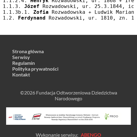
1.1.2.4. 
Henryk
 Rozwadowski, ur. 1868 + Ire
1.1.3. 
Józef
 Rozwadowski, ur. 25.3.1844, ic
1.1.3b.1. 
Zofia
 Rozwadowska + Ludwik Marian
1.2. 
Ferdynand
 Rozwadowski, ur. 1810, zn. 1
Strona główna
Serwisy
Regulamin
Polityka prywatności
Kontakt
©2026 Fundacja Odtworzeniowa Dziedzictwa
Narodowego
Wykonanie serwisu:
ABENGO