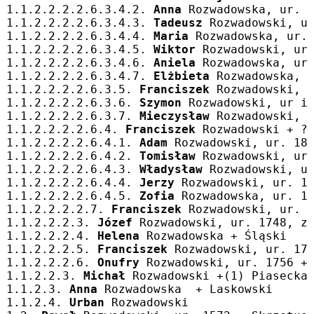
1.1.2.2.2.2.6.3.4.2. 
Anna
 Rozwadowska, ur. 
1.1.2.2.2.2.6.3.4.3. 
Tadeusz
 Rozwadowski, u
1.1.2.2.2.2.6.3.4.4. 
Maria
 Rozwadowska, ur.
1.1.2.2.2.2.6.3.4.5. 
Wiktor
 Rozwadowski, ur
1.1.2.2.2.2.6.3.4.6. 
Aniela
 Rozwadowska, ur
1.1.2.2.2.2.6.3.4.7. 
Elżbieta
 Rozwadowska, 
1.1.2.2.2.2.6.3.5. 
Franciszek
 Rozwadowski, 
1.1.2.2.2.2.6.3.6. 
Szymon
 Rozwadowski, ur i
1.1.2.2.2.2.6.3.7. 
Mieczysław
 Rozwadowski, 
1.1.2.2.2.2.6.4. 
Franciszek
 Rozwadowski + ?
1.1.2.2.2.2.6.4.1. 
Adam
 Rozwadowski, ur. 18
1.1.2.2.2.2.6.4.2. 
Tomisław
 Rozwadowski, ur
1.1.2.2.2.2.6.4.3. 
Władysław
 Rozwadowski, u
1.1.2.2.2.2.6.4.4. 
Jerzy
 Rozwadowski, ur. 1
1.1.2.2.2.2.6.4.5. 
Zofia
 Rozwadowska, ur. 1
1.1.2.2.2.2.7. 
Franciszek
 Rozwadowski, ur. 
1.1.2.2.2.3. 
Józef
 Rozwadowski, ur. 1748, z
1.1.2.2.2.4. 
Helena
 Rozwadowska + Śląski
1.1.2.2.2.5. 
Franciszek
 Rozwadowski, ur. 17
1.1.2.2.2.6. 
Onufry
 Rozwadowski, ur. 1756 +
1.1.2.2.3. 
Michał
 Rozwadowski +(1) Piasecka
1.1.2.3. 
Anna
 Rozwadowska  + Laskowski
1.1.2.4. 
Urban
 Rozwadowski