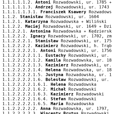
1.1.1.1.1.2. 
Antoni
 Rozwadowski, ur. 1785 +
1.1.1.1.1.3. 
Andrzej
 Rozwadowski, ur. 1743
1.1.1.1.1.3.1. 
Franciszek Ksawery
 Rozwadows
1.1.2. 
Stanisław
 Rozwadowski, ur. 1604
1.1.2.1. 
Katarzyna
 Rozwadowska + Wiliński
1.1.2.2. 
Maciej
 Rozwadowski, ur. 1649 + Dzi
1.1.2.2.1. 
Antonina
 Rozwadowska + Kędziersk
1.1.2.2.2. 
Ignacy
 Rozwadowski, ur. 1702, zm
1.1.2.2.2.1. 
Stanisław
 Rozwadowski, ur. 175
1.1.2.2.2.2. 
Kazimierz
 Rozwadowski, h. Trąb
1.1.2.2.2.2.1. 
Antoni
 Rozwadowski, ur. 1756
1.1.2.2.2.2.1.1. 
Eustachy
 Rozwadowski, ur. 
1.1.2.2.2.2.1.2. 
Kamila
 Rozwadowska, ur. 18
1.1.2.2.2.2.1.3. 
Kazimierz
 Rozwadowski, ur.
1.1.2.2.2.2.1.4. 
Helena
 Rozwadowska, ur. 18
1.1.2.2.2.2.1.5. 
Justyna
 Rozwadowska, ur. 1
1.1.2.2.2.2.1.6. 
Bolesław
 Rozwadowski, ur. 
1.1.2.2.2.2.1.6.1. 
Helena
 Rozwadowska
1.1.2.2.2.2.1.6.2. 
Michał
 Rozwadowski
1.1.2.2.2.2.1.6.3. 
Kazimierz
 Rozwadowski
1.1.2.2.2.2.1.6.4. 
Stefan
 Rozwadowski
1.1.2.2.2.2.1.6.5. 
Maria
 Rozwadowska
1.1.2.2.2.2.2. 
Anna
 Rozwadowska, ur. 1797, 
1.1.2.2.2.2.3. 
Wincenty Brutus
 Rozwadowski,