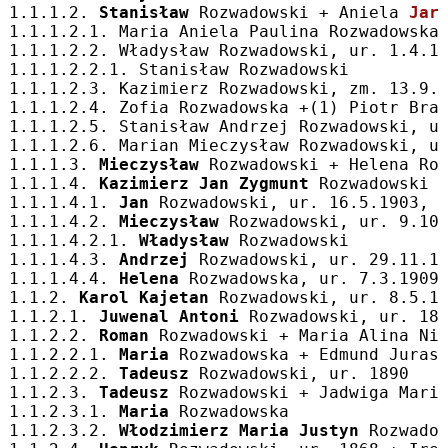
1.1.1.2. 
Stanisław
 Rozwadowski + Aniela 
Jar
1.1.1.2.1. Maria Aniela Paulina Rozwadowska
1.1.1.2.2. Władysław Rozwadowski, ur. 1.4.1
1.1.1.2.2.1. Stanisław Rozwadowski
1.1.1.2.3. Kazimierz Rozwadowski, zm. 13.9.
1.1.1.2.4. Zofia Rozwadowska +(1) Piotr Bra
1.1.1.2.5. Stanisław Andrzej Rozwadowski, u
1.1.1.2.6. Marian Mieczysław Rozwadowski, u
1.1.1.3. 
Mieczysław
 Rozwadowski + Helena Ro
1.1.1.4. 
Kazimierz Jan Zygmunt
 Rozwadowski 
1.1.1.4.1. 
Jan
 Rozwadowski, ur. 16.5.1903, 
1.1.1.4.2. 
Mieczysław
 Rozwadowski, ur. 9.10
1.1.1.4.2.1. 
Władysław
 Rozwadowski
1.1.1.4.3. 
Andrzej
 Rozwadowski, ur. 29.11.1
1.1.1.4.4. 
Helena
 Rozwadowska, ur. 7.3.1909
1.1.2. 
Karol Kajetan
 Rozwadowski, ur. 8.5.1
1.1.2.1. 
Juwenal Antoni
 Rozwadowski, ur. 18
1.1.2.2. 
Roman
 Rozwadowski + Maria Alina Ni
1.1.2.2.1. 
Maria
 Rozwadowska + Edmund Juras
1.1.2.2.2. 
Tadeusz
 Rozwadowski, ur. 1890
1.1.2.3. 
Tadeusz
 Rozwadowski + Jadwiga Mari
1.1.2.3.1. 
Maria
 Rozwadowska
1.1.2.3.2. 
Włodzimierz Maria Justyn
 Rozwado