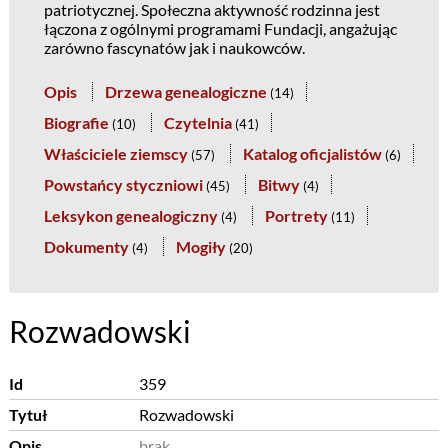
patriotycznej. Społeczna aktywność rodzinna jest
łączona z ogólnymi programami Fundacji, angażując
zarówno fascynatów jak i naukowców.
Opis
Drzewa genealogiczne
(
14
)
Biografie
Czytelnia
(
10
)
(
41
)
Właściciele ziemscy
Katalog oficjalistów
(
57
)
(
6
)
Powstańcy styczniowi
Bitwy
(
45
)
(
4
)
Leksykon genealogiczny
Portrety
(
4
)
(
11
)
Dokumenty
Mogiły
(
4
)
(
20
)
Rozwadowski
Id
359
Tytuł
Rozwadowski
Opis
brak