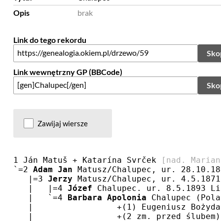
Opis
brak
Link do tego rekordu
Sko
Link wewnętrzny GP (BBCode)
Sko
Zawijaj wiersze
1 Ján Matuš + Katarína Svrček 
[nad. Marian
`=2 
Adam Jan
 Matusz/Chalupec, ur. 28.10.18
   |=3 
Jerzy
 Matusz/Chalupec, ur. 4.5.1871
   |   |=4 
Józef
 Chalupec. ur. 8.5.1893 Li
   |   `=4 
Barbara Apolonia
 Chalupec (Pola
   |                 +(1) Eugeniusz Bożyda
   |                 +(2 zm. przed ślubem)