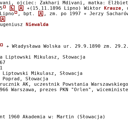
vani, ojciec: Zakhari Mdivani, matka: Elżbie
5
 +(15.11.1896 Lipno) Wiktor 
Krauze
, 
Lipno
, bpt. 
, zm. po 1997 + Jerzy Sacharó
ugeniusz 
Niewalda
 + Władysława Wolska ur. 29.9.1890 zm. 29.2
a Liptowski Mikulasz, Słowacja
67 
1 
 Liptowski Mikulasz, Słowacja
 Poprad, Słowacja
rucznik AK, uczestnik Powstania Warszawskieg
966 Warszawa, prezes PKN "Orlen", wiceminist
nt 1960 Akademia w: Martin (Słowacja)