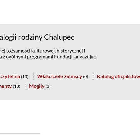
logii rodziny Chalupec
ej tożsamości kulturowej, historycznej i
na z ogólnymi programami Fundacji, angażując
Czytelnia
Właściciele ziemscy
Katalog oficjalistó
(
13
)
(
0
)
menty
Mogiły
(
13
)
(
3
)