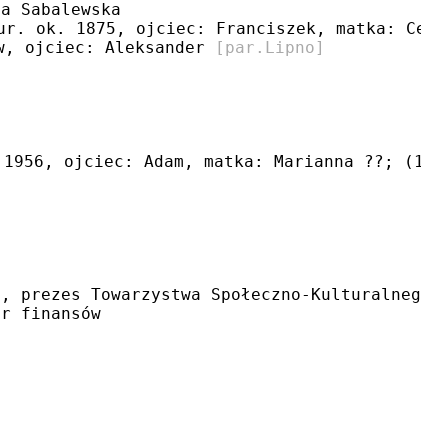
ta Sabalewska
ur. ok. 1875, ojciec: Franciszek, matka: Cecy
w, ojciec: Aleksander 
[par.Lipno]
.1956, ojciec: Adam, matka: Marianna ??; (1-v
o, prezes Towarzystwa Społeczno-Kulturalnego 
er finansów