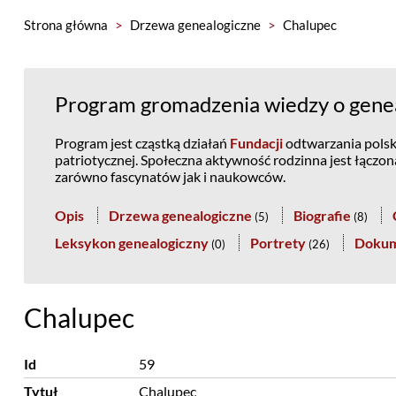
Strona główna
>
Drzewa genealogiczne
>
Chalupec
Program gromadzenia wiedzy o genea
Program jest cząstką działań
Fundacji
odtwarzania polski
patriotycznej. Społeczna aktywność rodzinna jest łączo
zarówno fascynatów jak i naukowców.
Opis
Drzewa genealogiczne
Biografie
(
5
)
(
8
)
Leksykon genealogiczny
Portrety
Doku
(
0
)
(
26
)
Chalupec
Id
59
Tytuł
Chalupec