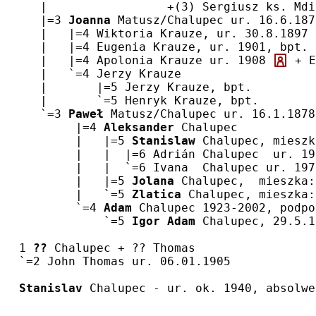
   |                 +(3) Sergiusz ks. Mdi
   |=3 
Joanna
 Matusz/Chalupec ur. 16.6.187
   |   |=4 Wiktoria Krauze, ur. 30.8.1897 
   |   |=4 Eugenia Krauze, ur. 1901, bpt. 
   |   |=4 Apolonia Krauze ur. 1908 
 + E
   |   `=4 Jerzy Krauze
   |       |=5 Jerzy Krauze, bpt.
   |       `=5 Henryk Krauze, bpt.
   `=3 
Paweł
 Matusz/Chalupec ur. 16.1.1878
        |=4 
Aleksander
 Chalupec
        |   |=5 
Stanislaw
 Chalupec, mieszk
        |   |  |=6 Adrián Chalupec  ur. 19
        |   |  `=6 Ivana  Chalupec ur. 197
        |   |=5 
Jolana
 Chalupec,  mieszka:
        |   `=5 
Zlatica
 Chalupec, mieszka:
        `=4 
Adam
 Chalupec 1923-2002, podpo
            `=5 
Igor Adam
 Chalupec, 29.5.1
1 
??
 Chalupec + ?? Thomas
`=2 John Thomas ur. 06.01.1905
Stanislav
 Chalupec - ur. ok. 1940, absolwe