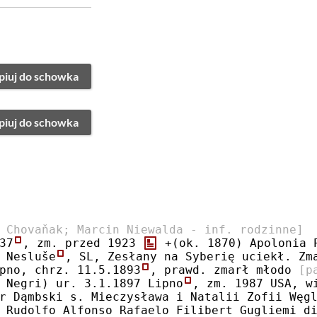
piuj do schowka
piuj do schowka
 Chovaňak; Marcin Niewalda - inf. rodzinne]
37
, zm. przed 1923 
 +(ok. 1870) Apolonia 
 Nesluše
, SL, Zesłany na Syberię uciekł. Zm
pno, chrz. 11.5.1893
, prawd. zmarł młodo 
[p
 Negri) ur. 3.1.1897 Lipno
, zm. 1987 USA, w
r Dąmbski s. Mieczysława i Natalii Zofii Węg
 Rudolfo Alfonso Rafaelo Filibert Gugliemi d