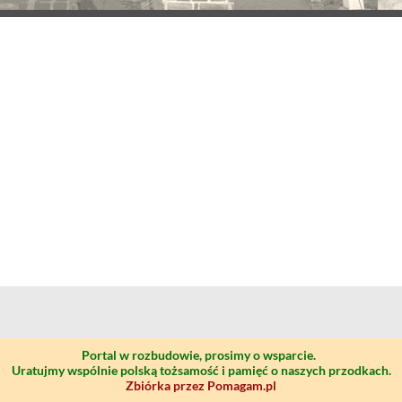
Portal w rozbudowie, prosimy o wsparcie.
Uratujmy wspólnie polską tożsamość i pamięć o naszych przodkach.
Zbiórka przez Pomagam.pl