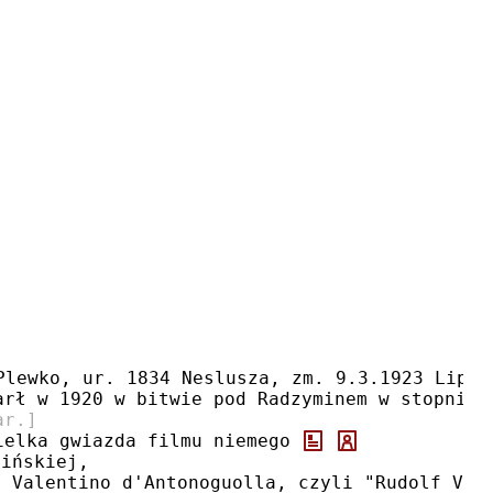
Plewko, ur. 1834 Neslusza, zm. 9.3.1923 Lipno
arł w 1920 w bitwie pod Radzyminem w stopniu 
ar.]
ielka gwiazda filmu niemego 
lińskiej, 
i Valentino d'Antonoguolla, czyli "Rudolf Val