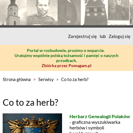
Zarejestruj się
lub
Zaloguj się
Portal w rozbudowie, prosimy o wsparcie.
Uratujmy wspólnie polską tożsamość i pamięć o naszych
przodkach.
Zbiórka przez Pomagam.pl
Strona główna
>
Serwisy
>
Co to za herb?
Co to za herb?
Herbarz Genealogii Polaków
- graficzna wyszukiwarka
herbów i symboli