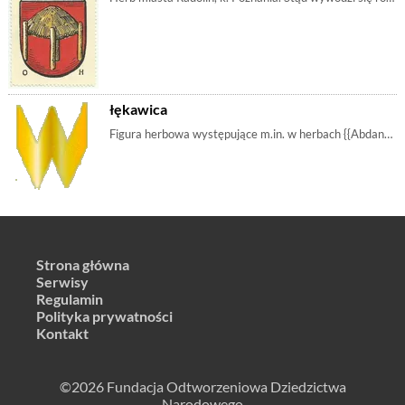
łękawica
Figura herbowa występujące m.in. w herbach {{Abdank|Abdank}}, {{Syrokomla|Syrokomla}} i in. Nazwa pochodzi prawdopodobnie od słowa "łękawy" (krzywy - | mobilia, m_łękawica, m_literaw, trudnesymbole, m_dachówka, m_gont, etymologia
Strona główna
Serwisy
Regulamin
Polityka prywatności
Kontakt
©2026 Fundacja Odtworzeniowa Dziedzictwa
Narodowego