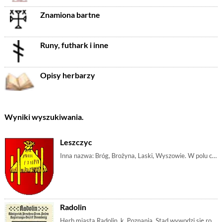
Znamiona bartne
Runy, futhark i inne
Opisy herbarzy
Wyniki wyszukiwania.
Leszczyc
Inna nazwa: Bróg, Brożyna, Laski, Wyszowie. W polu czerwonym {{bróg}} żółty na zielonej murawie. Rodziny należące do herbu: Belęcki, Białęski, Biega | m_wiata, m_strzecha, m_dach, m_słoma, m_bróg
Radolin
Herb miasta Radolin, k. Poznania. Stąd wywodzi się rodzina Radolińskich h. Leszczyc W polu czerwonym żółty bróg. | m_wiata, m_strzecha, m_dach, m_słoma, m_bróg