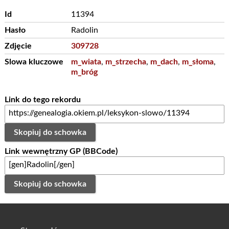
Id
11394
Hasło
Radolin
Zdjęcie
309728
Slowa kluczowe
m_wiata
,
m_strzecha
,
m_dach
,
m_słoma
,
m_bróg
Link do tego rekordu
Skopiuj do schowka
Link wewnętrzny GP (BBCode)
Skopiuj do schowka