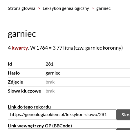
Strona główna
>
Leksykon genealogiczny
>
garniec
garniec
4
kwarty
. W 1764 = 3,77 litra (tzw. garniec koronny)
Id
281
Hasło
garniec
Zdjęcie
brak
Slowa kluczowe
brak
Link do tego rekordu
Sko
Link wewnętrzny GP (BBCode)