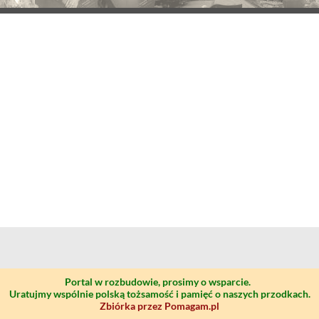
Portal w rozbudowie, prosimy o wsparcie.
Uratujmy wspólnie polską tożsamość i pamięć o naszych przodkach.
Zbiórka przez Pomagam.pl