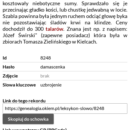
kosztowały niebotyczne sumy. Sprawdzało się je
przecinając gładko kości, lub chustkę jedwabną w locie.
Szabla powinna była jednym ruchem odciąć głowę byka
nie pozostawiając śladów krwi na klindze. Ceny
dochodził do 300
talarów
. Znana jest np. z napisem:
Józef Świrski" (zapewne posiadacz) która była w
zbiorach Tomasza Zielińskiego w Kielcach.
Id
8248
Hasło
damascenka
Zdjęcie
brak
Slowa kluczowe
uzbrojenie
Link do tego rekordu
Skopiuj do schowka
Link wewnętrzny GP (BBCode)