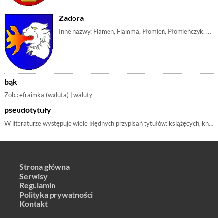
Zadora
Inne nazwy: Flamen, Flamma, Płomień, Płomieńczyk. Zawołanie: Budziszyn, ZadoraZarówno nazwa jak i zawołanie i forma wskazuje na budzenie, pobudzanie, | m_głowa, m_niedźwiedź, m_ogień, m_płomień, m_błękit
bąk
Zob.: efraimka (waluta) | waluty
pseudotytuły
W literaturze występuje wiele błędnych przypisań tytułów: książęcych, kniaziowskich, hrabiowskich, margrabiowskich itp. Dokładniej temat, wraz z rodza
Strona główna
Serwisy
Regulamin
Polityka prywatności
Kontakt