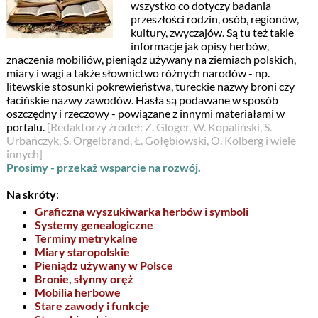
wszystko co dotyczy badania
przeszłości rodzin, osób, regionów,
kultury, zwyczajów. Są tu też takie
informacje jak opisy herbów,
znaczenia mobiliów, pieniądz używany na ziemiach polskich,
miary i wagi a także słownictwo różnych narodów - np.
litewskie stosunki pokrewieństwa, tureckie nazwy broni czy
łacińskie nazwy zawodów. Hasła są podawane w sposób
oszczędny i rzeczowy - powiązane z innymi materiałami w
portalu.
[Redaktorzy źródeł: Z. Gloger, W. Kopaliński, S.
Urbańczyk, S. Orgelbrand, Ł. Gołębiowski, O. Kolberg i wiele
innych]
Prosimy - przekaż wsparcie na rozwój.
Na skróty
:
Graficzna wyszukiwarka herbów i symboli
Systemy genealogiczne
Terminy metrykalne
Miary staropolskie
Pieniądz używany w Polsce
Bronie, słynny oręż
Mobilia herbowe
Stare zawody i funkcje