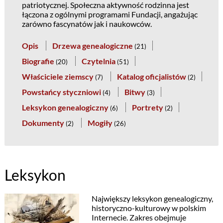
patriotycznej. Społeczna aktywność rodzinna jest
łączona z ogólnymi programami Fundacji, angażując
zarówno fascynatów jak i naukowców.
Opis
Drzewa genealogiczne
(
21
)
Biografie
Czytelnia
(
20
)
(
51
)
Właściciele ziemscy
Katalog oficjalistów
(
7
)
(
2
)
Powstańcy styczniowi
Bitwy
(
4
)
(
3
)
Leksykon genealogiczny
Portrety
(
6
)
(
2
)
Dokumenty
Mogiły
(
2
)
(
26
)
Leksykon
Największy leksykon genealogiczny,
historyczno-kulturowy w polskim
Internecie. Zakres obejmuje