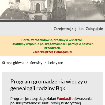
Zarejestruj się
lub
Zaloguj się
Portal w rozbudowie, prosimy o wsparcie.
Uratujmy wspólnie polską tożsamość i pamięć o naszych
przodkach.
Zbiórka przez Pomagam.pl
Strona główna
>
Serwisy
>
Leksykon
Program gromadzenia wiedzy o
genealogii rodziny Bąk
Program jest cząstką działań
Fundacji
odtwarzania
polskiej tożsamości kulturowej, historycznej i