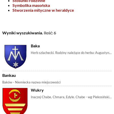
Stosunki rodzinne
Symbolika masońska
Stworzenia mityczne w heraldyce
Wyniki wyszukiwania.
Ilość: 6
Baka
Herb szlachecki. Rodziny należące do herbu: Augustynowicz, Baka, Bakanowski | m_literam, m_gwiazda, m_krzyż, m_krzyżłaciński
Bankau
Baków - Niemiecka nazwa miejscowości
Wukry
Inaczej Chabe, Chmara, Edyle. Chabe - wg Piekosińskiego miało by być proklamacją idącą od imienia Chabe protoplasty. Podobnież Chmara - wskazująca na | m_krzyż, m_księżyc, m_półkrzyża, m_wręby, m_stopnie, m_półksiężyc, m_rzeka, m_czerwień