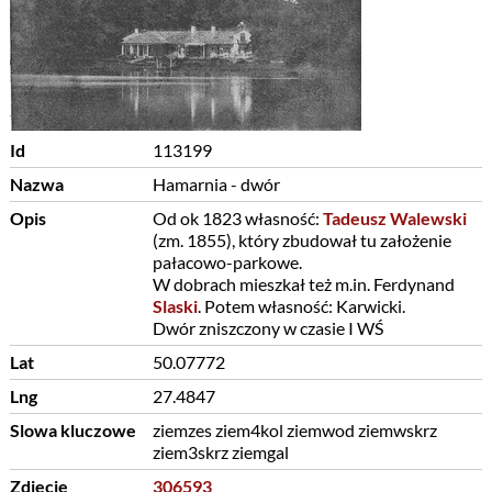
Id
113199
Nazwa
Hamarnia - dwór
Opis
Od ok 1823 własność:
Tadeusz Walewski
(zm. 1855), który zbudował tu założenie
pałacowo-parkowe.
W dobrach mieszkał też m.in. Ferdynand
Slaski
. Potem własność: Karwicki.
Dwór zniszczony w czasie I WŚ
Lat
50.07772
Lng
27.4847
Slowa kluczowe
ziemzes ziem4kol ziemwod ziemwskrz
ziem3skrz ziemgal
Zdjęcie
306593