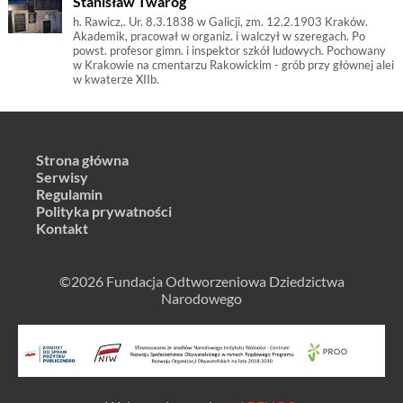
Stanisław Twaróg
h. Rawicz,. Ur. 8.3.1838 w Galicji, zm. 12.2.1903 Kraków.
Akademik, pracował w organiz. i walczył w szeregach. Po
powst. profesor gimn. i inspektor szkół ludowych. Pochowany
w Krakowie na cmentarzu Rakowickim - grób przy głównej alei
w kwaterze XIIb.
Strona główna
Serwisy
Regulamin
Polityka prywatności
Kontakt
©2026 Fundacja Odtworzeniowa Dziedzictwa
Narodowego