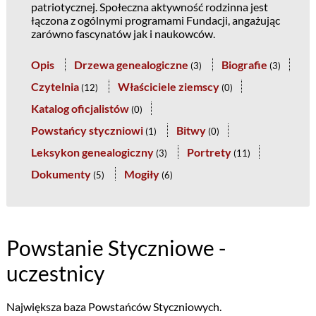
patriotycznej. Społeczna aktywność rodzinna jest
łączona z ogólnymi programami Fundacji, angażując
zarówno fascynatów jak i naukowców.
Opis
Drzewa genealogiczne
Biografie
(
3
)
(
3
)
Czytelnia
Właściciele ziemscy
(
12
)
(
0
)
Katalog oficjalistów
(
0
)
Powstańcy styczniowi
Bitwy
(
1
)
(
0
)
Leksykon genealogiczny
Portrety
(
3
)
(
11
)
Dokumenty
Mogiły
(
5
)
(
6
)
Powstanie Styczniowe -
uczestnicy
Największa baza Powstańców Styczniowych.