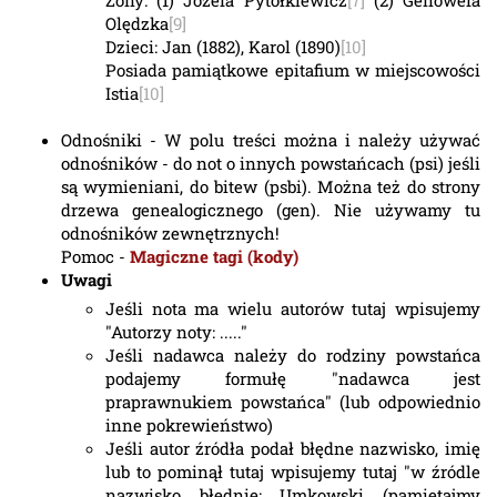
Żony: (1) Józefa Pytołkiewicz
[7]
(2) Genowefa
Olędzka
[9]
Dzieci: Jan (1882), Karol (1890)
[10]
Posiada pamiątkowe epitafium w miejscowości
Istia
[10]
Odnośniki - W polu treści można i należy używać
odnośników - do not o innych powstańcach (psi) jeśli
są wymieniani, do bitew (psbi). Można też do strony
drzewa genealogicznego (gen). Nie używamy tu
odnośników zewnętrznych!
Pomoc -
Magiczne tagi (kody)
Uwagi
Jeśli nota ma wielu autorów tutaj wpisujemy
"Autorzy noty: ....."
Jeśli nadawca należy do rodziny powstańca
podajemy formułę "nadawca jest
praprawnukiem powstańca" (lub odpowiednio
inne pokrewieństwo)
Jeśli autor źródła podał błędne nazwisko, imię
lub to pominął tutaj wpisujemy tutaj "w źródle
nazwisko błędnie: Umkowski (pamiętajmy