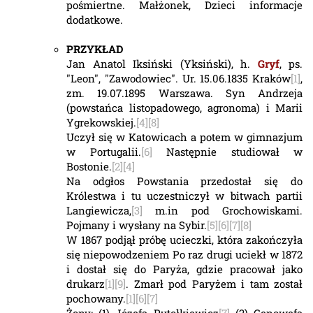
pośmiertne. Małżonek, Dzieci informacje
dodatkowe.
PRZYKŁAD
Jan Anatol Iksiński (Yksiński), h.
Gryf
, ps.
"Leon", "Zawodowiec". Ur. 15.06.1835 Kraków
[1]
,
zm. 19.07.1895 Warszawa. Syn Andrzeja
(powstańca listopadowego, agronoma) i Marii
Ygrekowskiej.
[4]
[8]
Uczył się w Katowicach a potem w gimnazjum
w Portugalii.
[6]
Następnie studiował w
Bostonie.
[2]
[4]
Na odgłos Powstania przedostał się do
Królestwa i tu uczestniczył w bitwach partii
Langiewicza,
[3]
m.in pod Grochowiskami.
Pojmany i wysłany na Sybir.
[5]
[6]
[7]
[8]
W 1867 podjął próbę ucieczki, która zakończyła
się niepowodzeniem Po raz drugi uciekł w 1872
i dostał się do Paryża, gdzie pracował jako
drukarz
[1]
[9]
. Zmarł pod Paryżem i tam został
pochowany.
[1]
[6]
[7]