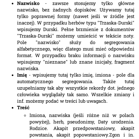
Nazwisko
- zawsze stosujemy tylko główne
nazwisko, bez żadnych dopisków. Używamy tutaj
tylko poprawnej formy (nawet jeśli w źródle jest
inaczej). W przypadku herbów typu "Trzaska-Durski"
wpisujemy Durski. Pełne brzmienie z dokumentów
"Trzaska-Durski" możemy umieścić w tekście noty.
Pole "nazwisko" służy do segregowania
alfabetycznego, więc dlatego musi mieć odpowiedni
format. W przypadku braku informacji o nazwisku
wpisujemy "nieznane" lub znane inicjały, fragment
nazwiska.
Imię
- wpisujemy tutaj tylko imię, imiona - pole dla
automatycznego segregowania. Także tutaj
uzupełniamy tak aby wszystkie rekordy dot. jednego
człowieka wyglądały tak samo. Wszelkie zmiany i
inf. możemy podać w treści lub uwagach.
Treść
Imiona, nazwiska (jeśli różne niż w polach
powyżej), herb, pseudonimy, Daty urodzenia.
Rodzice. Akapit przedpowstaniowy, akapit
powstania, akapit popowstaniowy.Zgon i in.