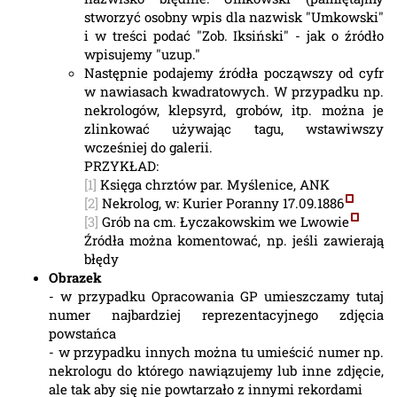
stworzyć osobny wpis dla nazwisk "Umkowski"
i w treści podać "Zob. Iksiński" - jak o źródło
wpisujemy "uzup."
Następnie podajemy źródła począwszy od cyfr
w nawiasach kwadratowych. W przypadku np.
nekrologów, klepsyrd, grobów, itp. można je
zlinkować używając tagu, wstawiwszy
wcześniej do galerii.
PRZYKŁAD:
[1]
Księga chrztów par. Myślenice, ANK
[2]
Nekrolog, w: Kurier Poranny 17.09.1886
[3]
Grób na cm. Łyczakowskim we Lwowie
Źródła można komentować, np. jeśli zawierają
błędy
Obrazek
- w przypadku Opracowania GP umieszczamy tutaj
numer najbardziej reprezentacyjnego zdjęcia
powstańca
- w przypadku innych można tu umieścić numer np.
nekrologu do którego nawiązujemy lub inne zdjęcie,
ale tak aby się nie powtarzało z innymi rekordami