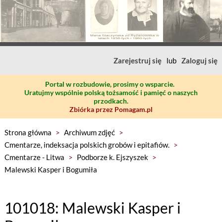
Zarejestruj się
lub
Zaloguj się
Portal w rozbudowie, prosimy o wsparcie.
Uratujmy wspólnie polską tożsamość i pamięć o naszych
przodkach.
Zbiórka przez Pomagam.pl
Strona główna
>
Archiwum zdjęć
>
Cmentarze, indeksacja polskich grobów i epitafiów.
>
Cmentarze - Litwa
>
Podborze k. Ejszyszek
>
Malewski Kasper i Bogumiła
101018: Malewski Kasper i