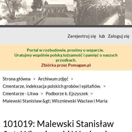
Zarejestruj się
lub
Zaloguj się
Portal w rozbudowie, prosimy o wsparcie.
Uratujmy wspólnie polską tożsamość i pamięć o naszych
przodkach.
Zbiórka przez Pomagam.pl
Strona główna
>
Archiwum zdjęć
>
Cmentarze, indeksacja polskich grobów i epitafiów.
>
Cmentarze - Litwa
>
Podborze k. Ejszyszek
>
Malewski Stanisław &gt; Wiszniewski Wacław i Maria
101019: Malewski Stanisław