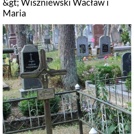
&gt; Wiszniewski Wacław i
Maria