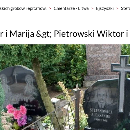
skich grobów i epitafiów.
>
Cmentarze - Litwa
>
Ejszyszki
>
Stef
i Marija &gt; Pietrowski Wiktor i 