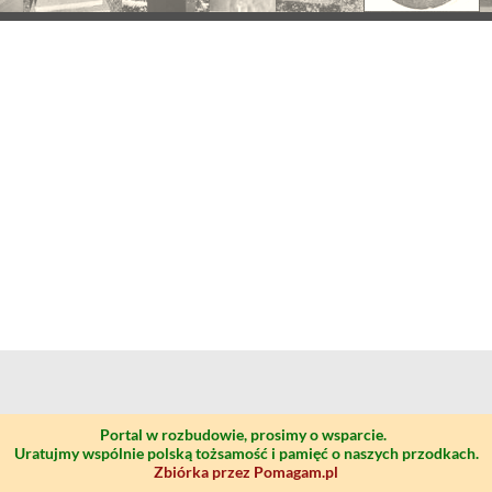
Portal w rozbudowie, prosimy o wsparcie.
Uratujmy wspólnie polską tożsamość i pamięć o naszych przodkach.
Zbiórka przez Pomagam.pl