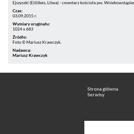
Ejszyszki (Eišiškės, Litwa) - cmentarz kościoła pw. Wniebowstąpie
Czas:
03.09.2015 r.
Wymiary oryginału:
1024 x 683
Źródło:
Foto © Mariusz Krawczyk.
Nadawca:
Mariusz Krawczyk
Strona główna
Serwisy