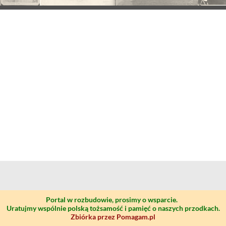
Portal w rozbudowie, prosimy o wsparcie.
Uratujmy wspólnie polską tożsamość i pamięć o naszych przodkach.
Zbiórka przez Pomagam.pl