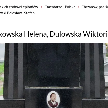
skich grobów i epitafiów.
>
Cmentarze - Polska
>
Chrzanów, par. ś
ski Bolesław i Stefan
kowska Helena, Dulowska Wiktoria