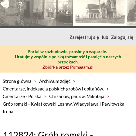
Zarejestruj się
lub
Zaloguj się
Portal w rozbudowie, prosimy o wsparcie.
Uratujmy wspólnie polską tożsamość i pamięć o naszych
przodkach.
Zbiórka przez Pomagam.pl
Strona główna
>
Archiwum zdjęć
>
Cmentarze, indeksacja polskich grobów i epitafiów.
>
Cmentarze - Polska
>
Chrzanów, par. św. Mikołaja
>
Grób romski - Kwiatkowski Lesław, Władysława i Pawłowska
Irena
112824: Grób romski -